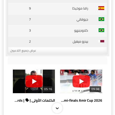
9
رافا موخيكا
7
جيوفاني
3
كلاودينهو
2
بيدرو ميغيل
عرض جميع اللاعبين
05:16
09:38
AlSadd 4/1 AlDuhail - Semi-finals Amir Cup 2026 #السد/ الدحيل
الكلمات الأولى | 🗣 | First words