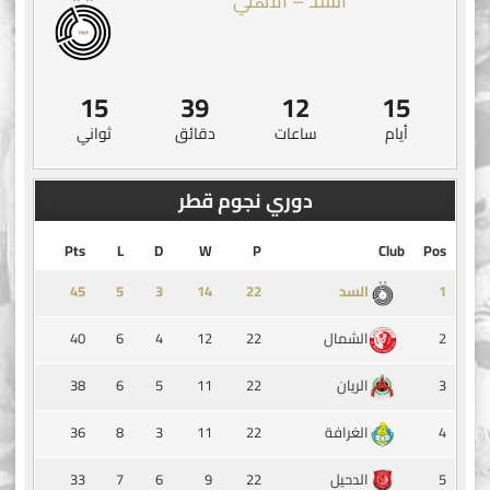
السد – الأهلي
14
39
12
15
أيام
ساعات
دقائق
ثواني
دوري نجوم قطر
Pts
L
D
W
P
Club
Pos
45
5
3
14
1
السد
40
6
4
12
22
2
الشمال
38
6
5
11
22
3
الريان
36
8
3
11
22
4
الغرافة
33
7
6
9
22
5
الدحيل