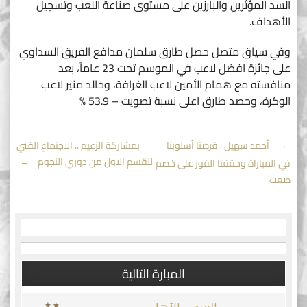
السد المؤثرين والبارزين على مستوى صناعة اللعب وتسجيل
الأهداف.
وفي سياق متصل حصل طارق سلمان مدافع الفريق السداوي
على جائزة افضل لاعب في الموسم تحت 23 عاماً، بعد
منافسته مع همام الأمين لاعب الغرافة، وخالد منير لاعب
الوكرة، وحصد طارق اعلى نسبة تصويت – 53.9 %
Post
←
أحمد سهيل : فرضنا أسلوبنا
بمشاركة الزعيم .. الاجتماع الفني
للقسم الاول من دوري النجوم
→
في المباراة وحققنا الفوز على خصم
navigation
صعب
المبارة التالية