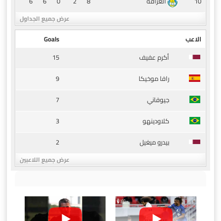
6
6
0
2
8
10
الغرافة
عرض جميع الجداول
الاعب
Goals
15
أكرم عفيف
9
رافا موخيكا
7
جيوفاني
3
كلاودينهو
2
بيدرو ميغيل
عرض جميع اللاعبين