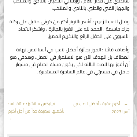
ساندتني على مدار العام ، وزملائي اللاعبين بالنادي والمنتخب
والجهاز الفني والطبي بالنادي والمنتخب.
وقال لاعب الزعيم : أشعر بالتوتر أكثر من كوني مقبل على ركلة
جزاء حاسمة ، الحمد لله على الفوز بالجائزة ، واشكر الاتحاد
الأسيوي على الحفل الرائع والتكريم المميز.
وأضاف قائلا : الفوز بجائزة أفضل لاعب في آسيا ليس نهاية
المطاف بل الهدف الأن هو الاستمرار في العمل، وهدفي هو
أن أفوز بها للمرة الثالثة لكي يكون مسك الختام في مشوار
حافل في مسيرتي في عالم الساحرة المستديرة .
Post
←
أكرم عفيف أفضل لاعب في
فيليكس سانشيز : عائلة السد
بأكملها سعيدة جداً من أجل أكرم
آسيا 2023
navigation
→