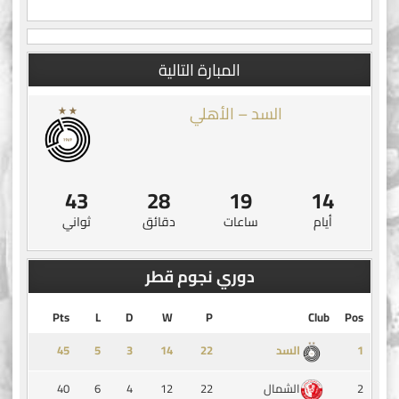
المبارة التالية
السد – الأهلي
42
28
19
14
أيام
ساعات
دقائق
ثواني
دوري نجوم قطر
Pts
L
D
W
P
Club
Pos
45
5
3
14
1
السد
40
6
4
12
22
2
الشمال