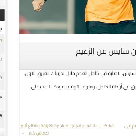
s
1
ان سايس عن الزعيم
2
ايس، لاصابة في كاحل القدم خلال تدريبات الفريق الاول.
3
مزق في أربطة الكاحل، وسوف تتوقف عودة اللاعب على
4
5
يم على
فيليكس سانشيز : جاهزون لمواجهة الغرافة ونتطلع أليها
بحماس كبير
→