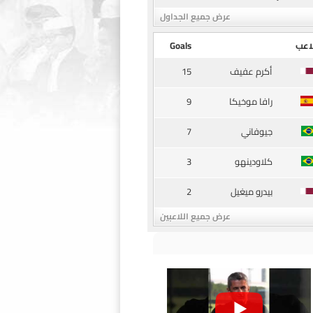
عرض جميع الجداول
اعب
Goals
15
أكرم عفيف
9
رافا موخيكا
7
جيوفاني
3
كلاودينهو
2
بيدرو ميغيل
عرض جميع اللاعبين