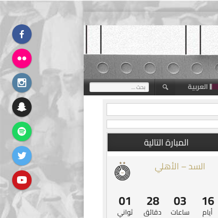
العربية
البحث
عن:
المبارة التالية
السد – الأهلي
00
28
03
16
أيام
ساعات
دقائق
ثواني