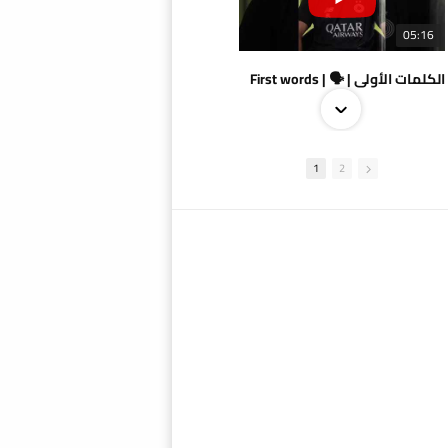
05:16
الكلمات الأولى | 🗣 | First words
1
2
09:38
AlSadd 4/1 AlDuhail - Semi-finals Amir Cup 2026 #السد/ الدحيل