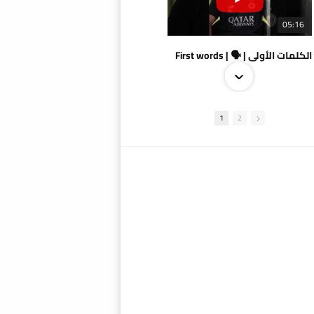
05:16
الكلمات الأولى | 🗣 | First words
1
2
09:38
AlSadd 4/1 AlDuhail - Semi-finals Amir Cup 2026 #السد/ الدحيل