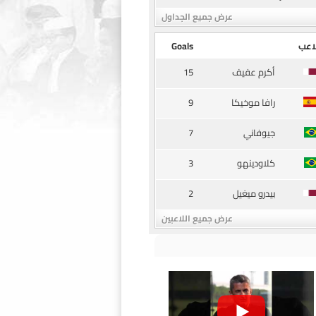
عرض جميع الجداول
اعب
Goals
15
أكرم عفيف
9
رافا موخيكا
7
جيوفاني
3
كلاودينهو
2
بيدرو ميغيل
عرض جميع اللاعبين