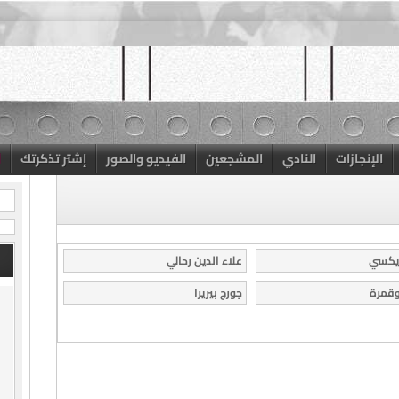
الإنجازات
النادي
المشجعين
الفيديو والصور
إشتر تذكرتك
ريكسي
علاء الدين رحالي
قمرة
جورج بيريرا