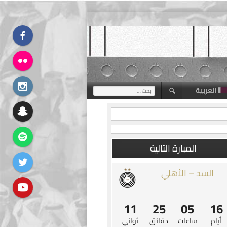
العربية
البحث
عن:
المبارة التالية
السد – الأهلي
10
25
05
16
أيام
ساعات
دقائق
ثواني