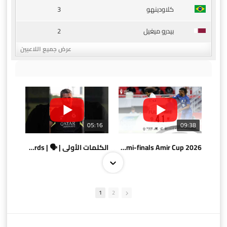
3
كلاودينهو
2
بيدرو ميغيل
عرض جميع اللاعبين
05:16
09:38
AlSadd 4/1 AlDuhail - Semi-finals Amir Cup 2026 #السد/ الدحيل
الكلمات الأولى | 🗣 | First words
1
2
10:10
07:08