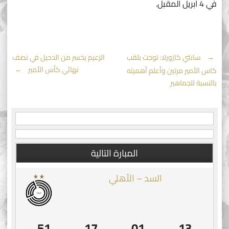
في 4 أبريل المقبل.
Post
←
سانتي كازورلا: توجت بلقب
الزعيم يخسر من الدحيل في نصف
نهائي كأس الأمير
→
كاس الأمير مرتين وأعلم أهميته
navigation
بالنسبة للجماهير
المبارة التالية
السد – الأهلي
51
17
01
13