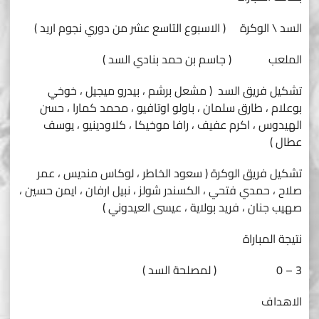
السد \ الوكرة ( الاسبوع التاسع عشر من دوري نجوم اريد )
الملعب ( جاسم بن حمد بنادي السد )
تشكيل فريق السد ( مشعل برشم ، بيدرو ميجيل ، خوخي
بوعلام ، طارق سلمان ، باولو اوتافيو ، محمد كمارا ، حسن
الهيدوس ، اكرم عفيف ، رافا موخيكا ، كلاودينيو ، يوسف
عطال )
تشكيل فريق الوكرة ( سعود الخاطر ، لوكاس منديس ، عمر
صلاح ، حمدي فتحي ، الكسندر شولز ، نبيل ارفان ، ايمن حسين ،
صهيب جنان ، فريد بولاية ، عيسى العيدوني )
نتيجة المباراة
3 – 0 ( لمصلحة السد )
الاهداف