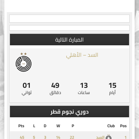
navigation
المبارة التالية
السد – الأهلي
00
49
13
15
أيام
ساعات
دقائق
ثواني
دوري نجوم قطر
Pts
L
D
W
P
Club
Pos
45
5
3
14
1
السد