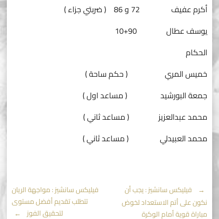
أكرم عفيف 72 و 86 ( ضربتي جزاء )
يوسف عطال 90+10
الحكام
خميس المري ( حكم ساحة )
جمعة البورشيد ( مساعد اول )
محمد عبدالعزيز ( مساعد ثاني )
محمد العبيدلي ( مساعد ثاني )
Post
←
فيليكس سانشيز : يجب أن
فيليكس سانشيز : مواجهة الريان
تتطلب تقديم أفضل مستوى
نكون على أتم الاستعداد لخوض
لتحقيق الفوز
→
مباراة قوية أمام الوكرة