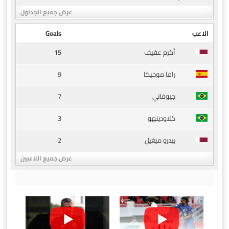
عرض جميع الجداول
الاعب
Goals
15
أكرم عفيف
9
رافا موخيكا
7
جيوفاني
3
كلاودينهو
2
بيدرو ميغيل
عرض جميع اللاعبين