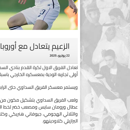
الزعيم يتعادل مع أوروب
22 يوليو، 2025
أولى تجاربه الودية بمعسكره الخارجي باسبان
ويستمر معسكر الفريق السداوي حتى الرابع من أغ
ولعب الفريق السداوي بتشكيل مكون من، 
عطال ورومان سايس ومصعب خضر لخط الدفا
والثلاثي الهجومي، جيوفاني هنريكي وكلاو
البرازيلي كلاودينهو.