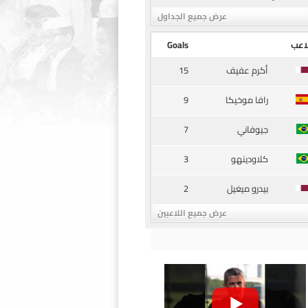
عرض جميع الجداول
اعب
Goals
15
أكرم عفيف
9
رافا موخيكا
7
جيوفاني
3
كلاودينهو
2
بيدرو ميغيل
عرض جميع اللاعبين