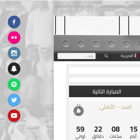
العربية
البحث
عن:
المبارة التالية
السد – الأهلي
58
22
08
15
أيام
ساعات
دقائق
ثواني