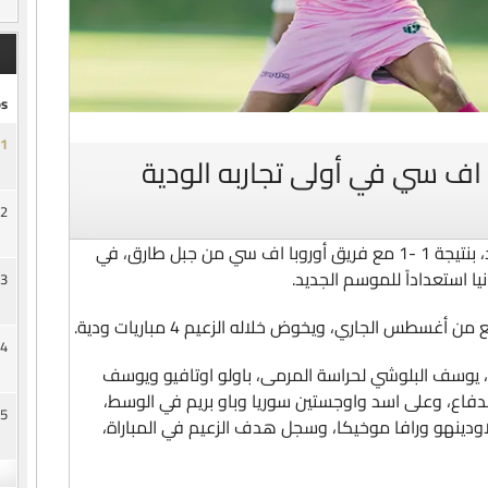
s
1
ا اف سي في أولى تجاربه الودية
2
تعادل الفريق الاول لكرة القدم بنادي السد، بنتيجة 1 -1 مع فريق أوروبا اف سي من جبل طارق، في
يا استعداداً للموسم الجديد.
3
سطس الجاري، ويخوض خلاله الزعيم 4 مباريات ودية.
4
يوسف البلوشي لحراسة المرمى، باولو اوتافيو ويوسف
ع، وعلى اسد واوجستين سوريا وباو بريم في الوسط،
5
دينهو ورافا موخيكا، وسجل هدف الزعيم في المباراة،