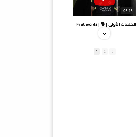
05:16
الكلمات الأولى | 🗣 | First words
1
2
09:38
AlSadd 4/1 AlDuhail - Semi-finals Amir Cup 2026 #السد/ الدحيل