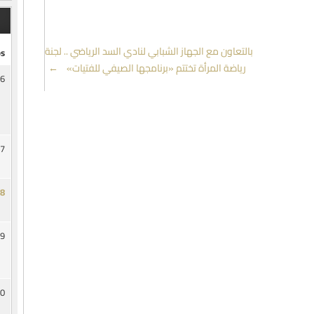
بالتعاون مع الجهاز الشبابي لنادي السد الرياضي .. لجنة
s
رياضة المرأة تختتم «برنامجها الصيفي للفتيات»
→
6
7
8
9
0