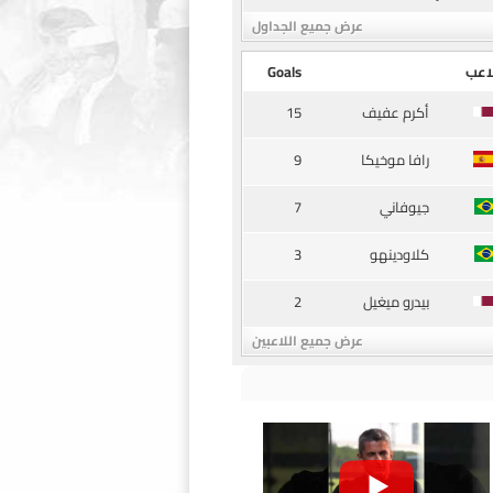
عرض جميع الجداول
اعب
Goals
15
أكرم عفيف
9
رافا موخيكا
7
جيوفاني
3
كلاودينهو
2
بيدرو ميغيل
عرض جميع اللاعبين