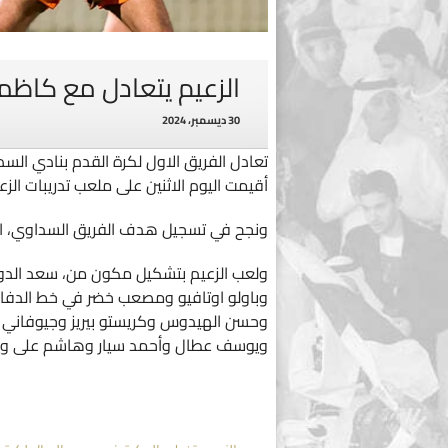
الزعيم يتعادل مع كاظمة
30 ديسمبر، 2024
أقيمت اليوم الاثنين على ملعب تدريبات الزع
ونجح في تسجيل هدف الفريق السداوي، ال
ولعب الزعيم بتشكيل مكون من، سعد الدو
وباولو اوتافيو ومصعب خضر في خط الدفا
وحسن الهيدوس وكريستو بيريز وجيوفاني ه
ويوسف عطال وأحمد سيار وهاشم على وي