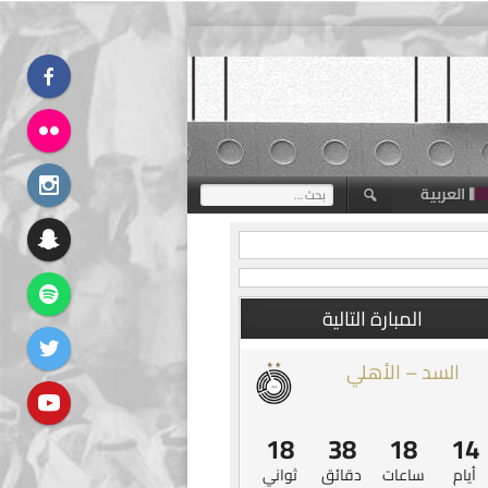
العربية
البحث
عن:
المبارة التالية
السد – الأهلي
17
38
18
14
أيام
ساعات
دقائق
ثواني