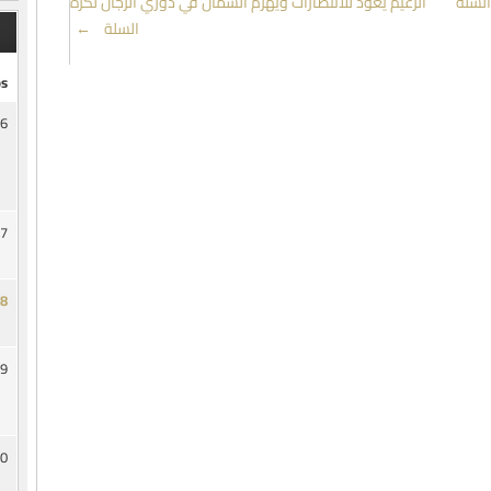
السلة
الزعيم يعود للانتصارات ويهزم الشمال في دوري الرجال لكرة
السلة
→
s
6
7
8
9
0