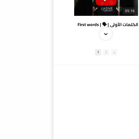
05:16
الكلمات الأولى | 🗣 | First words
1
2
09:38
AlSadd 4/1 AlDuhail - Semi-finals Amir Cup 2026 #السد/ الدحيل