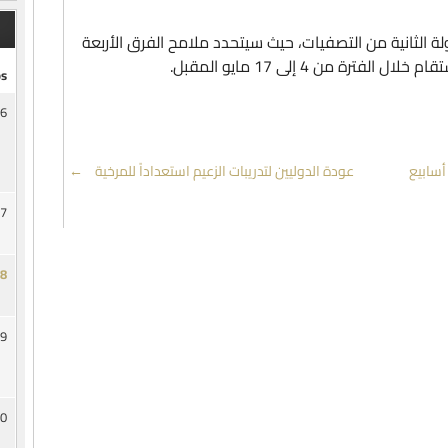
لة الثانية من التصفيات، حيث سيتحدد ملامح الفرق الأربعة
ة من 4 إلى 17 مايو المقبل.
s
6
د الدوسري يغيب عن الزعيم من 6 الى 8 أسابيع
عودة الدوليين لتدريبات الزعيم استعداداً للمرخية
→
7
8
9
0