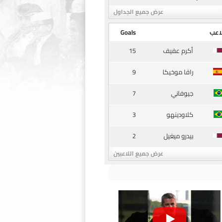
عرض جميع الجداول
اعب
Goals
15
أكرم عفيف
9
رافا موخيكا
7
جيوفاني
3
كلاودينهو
2
بيدرو ميغيل
عرض جميع اللاعبين