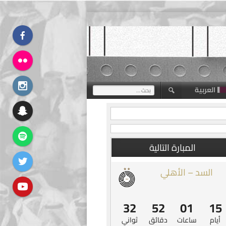
العربية
البحث
عن:
المبارة التالية
السد – الأهلي
31
52
01
15
أيام
ساعات
دقائق
ثواني