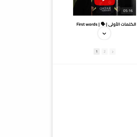
05:16
الكلمات الأولى | 🗣 | First words
1
2
09:38
AlSadd 4/1 AlDuhail - Semi-finals Amir Cup 2026 #السد/ الدحيل