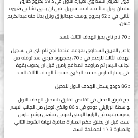
أجرى الفريق السداوي تغييره الاول في د 59 بخروج طارق
سلمان ونزل بدلاً منه احمد سهيل، قبل ان يجري تشافي تغييره
الثاني في د 62 بخروج يوسف عبدالرزاق ونزل بدلاً منه عبدالكريم
حسن.
د 70 نام تاي يحرز الهدف الثالث للسد
واصل الفريق السداوي تفوقه، عندما نجح نام تاي في تسجيل
الهدف الثالث للزعيم في د 70، بمجهود فردي بعد توغله من
الجانب الايسر ثم مراوغه المدافع رامين قبل ان يصوب بقوة
على يسار الحارس محمد البكري مسجلاً الهدف الثالث للسد.
د 86 دودو يسجل الهدف الاول للدحيل
نجح فريق الدحيل في تقليص الفارق بتسجيل الهدف الاول
بواسطة البرازيلي دودو في د 86 والذي توغل من الجانب الايسر
وصوب بقوة في الزاويا اليمنى لمرمى مشعل برشم حارس
السد، قبل ان يطلق حكم المباراة صافرة نهاية الشوط الثاني
والمباراة 3 \ 1 لمصلحة السد.