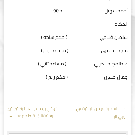
أحمد سهيل د 90
الحكام
سلمان فلاحي ( حكم ساحة )
ماجد الشمري ( مساعد اول )
عبدالمجيد الكربي ( مساعد ثاني )
جمال حسين ( حكم رابع )
Post
←
السد يخسر من الوكرة في
خوخي بوعلام : لعبنا بتركيز كبير
وحققنا 3 نقاط مهمه
→
دوري اليد
navigation