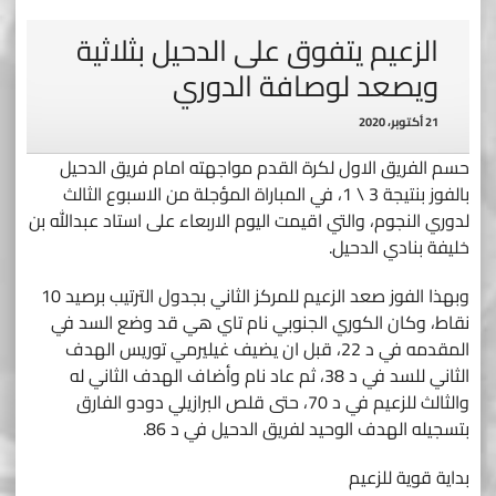
الزعيم يتفوق على الدحيل بثلاثية
ويصعد لوصافة الدوري
21 أكتوبر، 2020
حسم الفريق الاول لكرة القدم مواجهته امام فريق الدحيل
بالفوز بنتيجة 3 \ 1، في المباراة المؤجلة من الاسبوع الثالث
لدوري النجوم، والتي اقيمت اليوم الاربعاء على استاد عبدالله بن
خليفة بنادي الدحيل.
وبهذا الفوز صعد الزعيم للمركز الثاني بجدول الترتيب برصيد 10
نقاط، وكان الكوري الجنوبي نام تاي هي قد وضع السد في
المقدمه في د 22، قبل ان يضيف غيليرمي توريس الهدف
الثاني للسد في د 38، ثم عاد نام وأضاف الهدف الثاني له
والثالث للزعيم في د 70، حتى قلص البرازيلي دودو الفارق
بتسجيله الهدف الوحيد لفريق الدحيل في د 86.
بداية قوية للزعيم