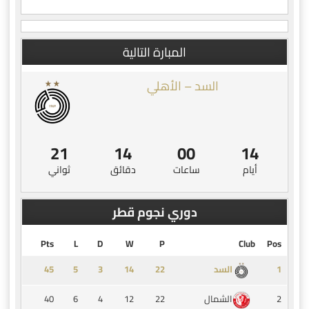
المبارة التالية
السد – الأهلي
20
14
00
14
أيام
ساعات
دقائق
ثواني
دوري نجوم قطر
Pts
L
D
W
P
Club
Pos
45
5
3
14
1
السد
40
6
4
12
22
2
الشمال