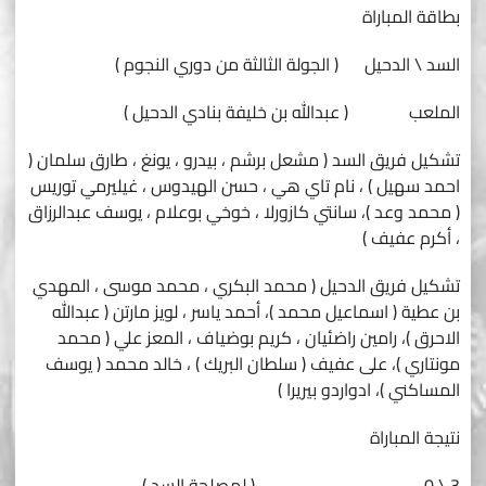
بطاقة المباراة
السد \ الدحيل ( الجولة الثالثة من دوري النجوم )
الملعب ( عبدالله بن خليفة بنادي الدحيل )
تشكيل فريق السد ( مشعل برشم ، بيدرو ، يونغ ، طارق سلمان (
احمد سهيل ) ، نام تاي هي ، حسن الهيدوس ، غيليرمي توريس
( محمد وعد )، سانتي كازورلا ، خوخي بوعلام ، يوسف عبدالرزاق
، أكرم عفيف )
تشكيل فريق الدحيل ( محمد البكري ، محمد موسى ، المهدي
بن عطية ( اسماعيل محمد )، أحمد ياسر ، لويز مارتن ( عبدالله
الاحرق )، رامين راضئيان ، كريم بوضياف ، المعز علي ( محمد
مونتاري )، على عفيف ( سلطان البريك ) ، خالد محمد ( يوسف
المساكني )، ادواردو بيريرا )
نتيجة المباراة
3 \ 0 ( لمصلحة السد )