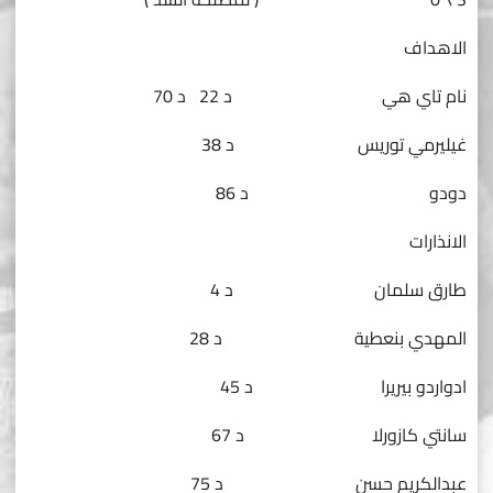
الاهداف
نام تاي هي د 22 د 70
غيليرمي توريس د 38
دودو د 86
الانذارات
طارق سلمان د 4
المهدي بنعطية د 28
ادواردو بيريرا د 45
سانتي كازورلا د 67
عبدالكريم حسن د 75