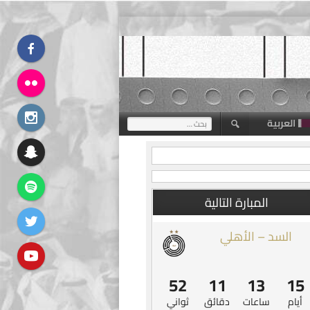
العربية
البحث
عن:
المبارة التالية
السد – الأهلي
52
11
13
15
أيام
ساعات
دقائق
ثواني