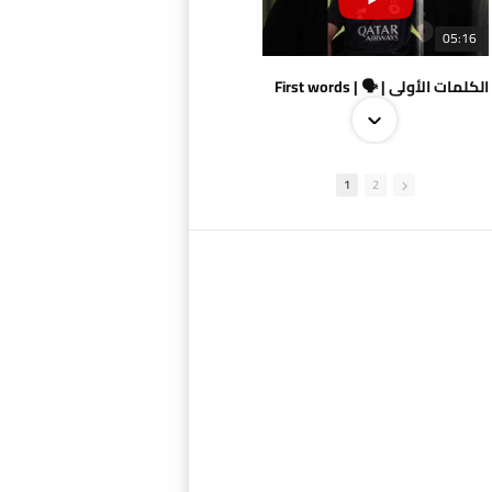
05:16
الكلمات الأولى | 🗣 | First words
1
2
09:38
AlSadd 4/1 AlDuhail - Semi-finals Amir Cup 2026 #السد/ الدحيل