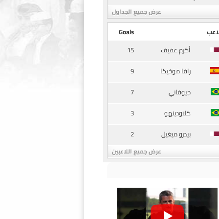
عرض جميع الجداول
اعب
Goals
15
أكرم عفيف
9
رافا موخيكا
7
جيوفاني
3
كلاودينهو
2
بيدرو ميغيل
عرض جميع اللاعبين