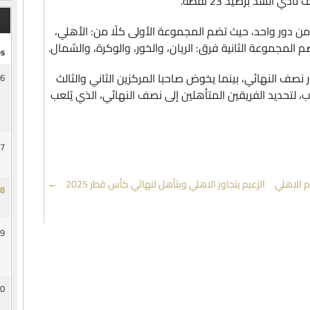
السد برصيد 23 نقطة.
من دور واحد، حيث تضم المجموعة الأولى كلًا من: الأهلي،
م المجموعة الثانية فرق: الريان، والخور، والوكرة، والشمال.
s
نصف النهائي، بينما يخوض صاحبا المركزين الثاني والثالث
6
 لتحديد الفريقين المتأهلين إلى نصف النهائي، الذي يُلعب
7
م الاهلي
الزعيم يتجاوز الاهلي ويتأهل لنهائي كأس قطر 2025
→
8
9
0