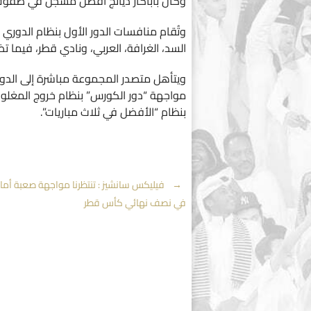
وكان باباكار ديانج أفضل مسجل في صفوف نادي 
وتُقام منافسات الدور الأول بنظام الدوري 
السد، الغرافة، العربي، ونادي قطر، فيما تض
ويتأهل متصدر المجموعة مباشرة إلى الدور 
مواجهة “دور الكورس” بنظام خروج المغلوب،
بنظام “الأفضل في ثلاث مباريات”.
Post
←
فيليكس سانشيز : تنتظرنا مواجهة صعبة أما
في نصف نهائي كأس قطر
navigation