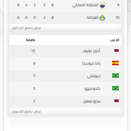
8
4
2
2
8
9
الشارقة الاماراتي
6
6
0
2
8
10
الغرافة
عرض جميع الجداول
الاعب
Goals
15
أكرم عفيف
9
رافا موخيكا
7
جيوفاني
3
كلاودينهو
2
بيدرو ميغيل
عرض جميع اللاعبين