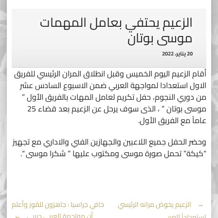
الزعيم يحتفي بعامل المهمات
موسى بوتان
20 يناير، 2022
أقام الزعيم اليوم الخميس وقبل انطلاق المران الرئيسي للفريق
الاول استعدادا لمواجهة العربي ضمن الاسبوع السادس عشر
من دوري النجوم، حفل تكريم لعامل المهات بالفريق الأول ”
موسى بوتان ” ، الذى سوف يرحل عن الزعيم بعد قضاء 25
عاماً مع الفريق الأول.
وحضر الحفل جميع اللاعبين والجهازين الفني والاداري مع تجهيز
“كيكة” تحمل صورة موسى ومكتوب عليها ” شكرا موسى “.
Post
←
الزعيم يخوض مرانه الرئيسي
خافي جراسيا : جاهزون للفوز وأعلم
أن مواجهة العربي ديربي
→
استعداداً للعربي