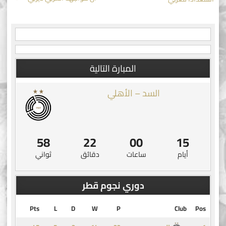
navigation
المبارة التالية
السد – الأهلي
58
22
00
15
أيام
ساعات
دقائق
ثواني
دوري نجوم قطر
Pts
L
D
W
P
Club
Pos