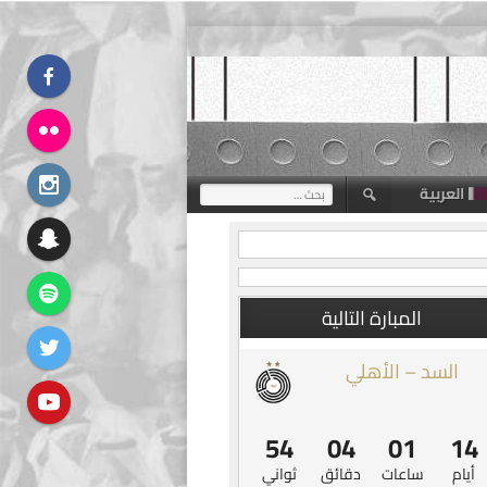
العربية
البحث
عن:
المبارة التالية
السد – الأهلي
53
04
01
14
أيام
ساعات
دقائق
ثواني