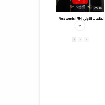
05:16
الكلمات الأولى | 🗣 | First words
1
2
09:38
AlSadd 4/1 AlDuhail - Semi-finals Amir Cup 2026 #السد/ الدحيل