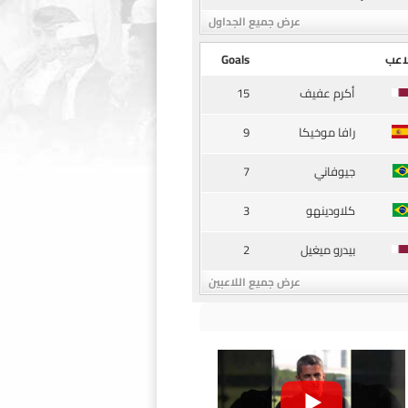
عرض جميع الجداول
اعب
Goals
15
أكرم عفيف
9
رافا موخيكا
7
جيوفاني
3
كلاودينهو
2
بيدرو ميغيل
عرض جميع اللاعبين