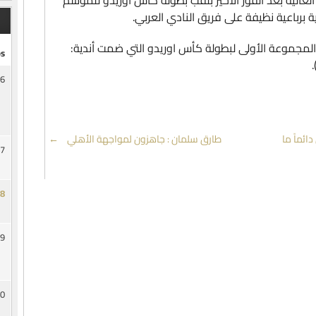
لعالية بعد الفوز الأخير بلقب بطولة كأس أوريدو للموسم
 المجموعة الأولى لبطولة كأس اوريدو التي ضمت أندية:
s
6
ائماً ما
طارق سلمان : جاهزون لمواجهة الأهلي
→
7
8
9
0