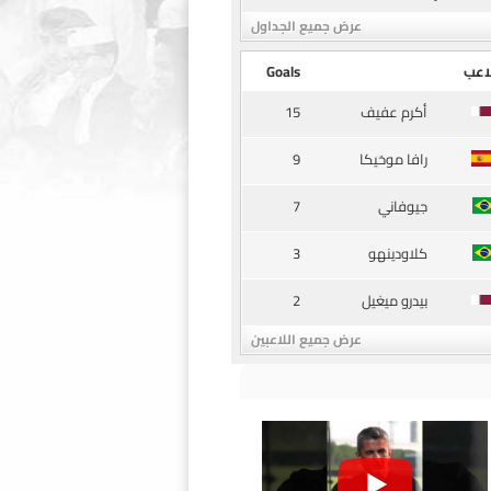
عرض جميع الجداول
اعب
Goals
15
أكرم عفيف
9
رافا موخيكا
7
جيوفاني
3
كلاودينهو
2
بيدرو ميغيل
عرض جميع اللاعبين