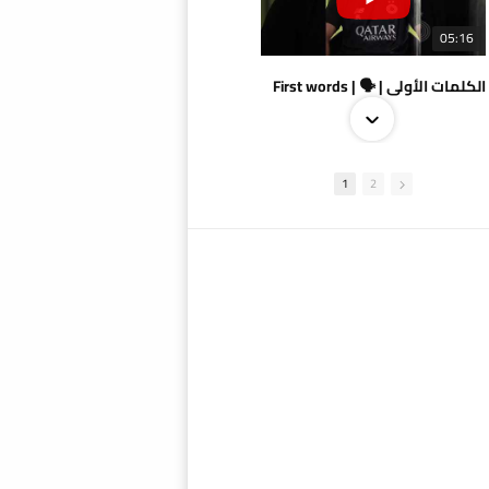
05:16
الكلمات الأولى | 🗣 | First words
1
2
09:38
AlSadd 4/1 AlDuhail - Semi-finals Amir Cup 2026 #السد/ الدحيل