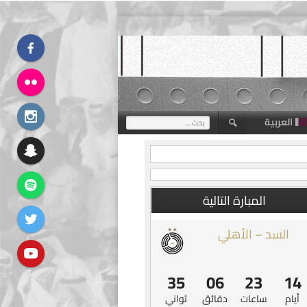
العربية
البحث
عن:
المبارة التالية
السد – الأهلي
34
06
23
14
أيام
ساعات
دقائق
ثواني