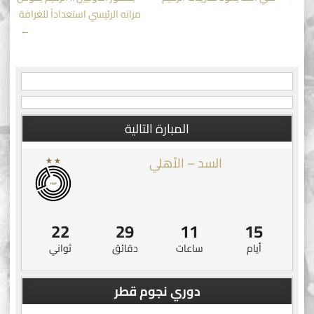
Post
مرانه الرئيسي استعداداً للغرافة
navigation
→
المبارة التالية
السد – الأهلي
22
29
11
15
أيام
ساعات
دقائق
ثواني
دوري نجوم قطر