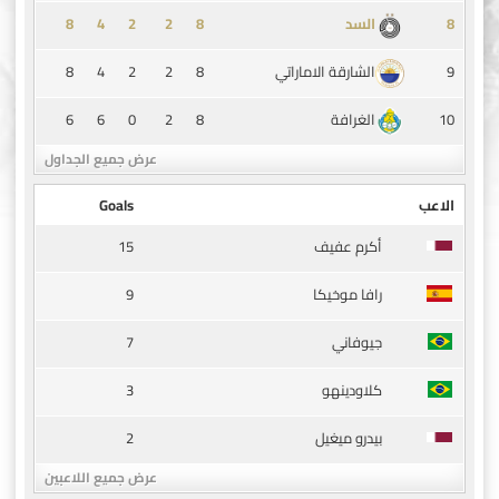
8
4
2
2
8
8
السد
8
4
2
2
8
9
الشارقة الاماراتي
6
6
0
2
8
10
الغرافة
عرض جميع الجداول
الاعب
Goals
15
أكرم عفيف
9
رافا موخيكا
7
جيوفاني
3
كلاودينهو
2
بيدرو ميغيل
عرض جميع اللاعبين