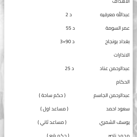
الاهداف
عبدالله معرفيه د 2
عمر السومة د 55
بغداد بونجاح د 90+3
الانذارات
عبدالرحمن عناد د 25
الحكام
عبدالرحمن الجاسم ( حكم ساحة )
سعود احمد ( مساعد اول )
يوسف الشمري ( مساعد ثاني )
محمد ناصر ( حكم رابع )