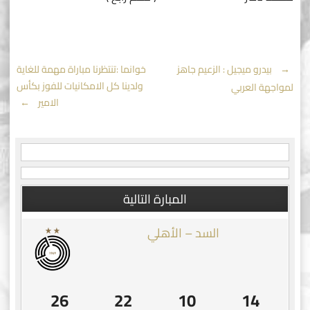
Post
←
بيدرو ميجيل : الزعيم جاهز
خوانما :تنتظرنا مباراة مهمة للغاية
ولدينا كل الامكانيات للفوز بكأس
لمواجهة العربي
navigation
الامير
→
المبارة التالية
السد – الأهلي
25
22
10
14