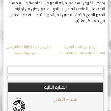
يخوض الفريق السداوي مرانه الاخير فى الخامسة والربع مساء
الاحد، على الملعب الفرعي بالنادي، والذى يعلن فى نهايته
المدير الفني قائمة اللاعبين المرشحين للقاء استعداداً للدخول
في معسكر مغلق.
Post
←
الزعيم يتوج بلقب البطولة
خافي جراسيا : تركيزنا بالكامل على
مواجهة السيلية
→
المفتوحة للكرة الطائرة الشاطئية
navigation
المبارة التالية
السد – الأهلي