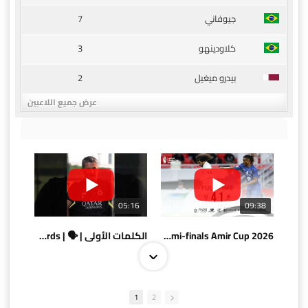
7
جيوفاني
3
كلاودينهو
2
بيدرو ميغيل
عرض جميع اللاعبين
05:16
09:38
AlSadd 4/1 AlDuhail - Semi-finals Amir Cup 2026 #السد/ الدحيل
الكلمات الأولى | 🗣 | First words
1
2