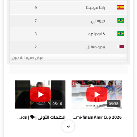
9
رافا موخيكا
7
جيوفاني
3
كلاودينهو
2
بيدرو ميغيل
عرض جميع اللاعبين
05:16
09:38
AlSadd 4/1 AlDuhail - Semi-finals Amir Cup 2026 #السد/ الدحيل
الكلمات الأولى | 🗣 | First words