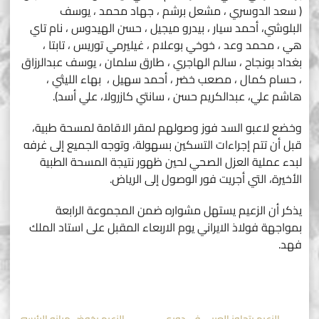
( سعد الدوسري ، مشعل برشم ، جهاد محمد ، يوسف
البلوشي، أحمد سيار ، بيدرو ميجيل ، حسن الهيدوس ، نام تاي
هي ، محمد وعد ، خوخي بوعلام ، غيليرمي توريس ، تابتا ،
بغداد بونجاح ، سالم الهاجري ، طارق سلمان ، يوسف عبدالرزاق
، حسام كمال ، مصعب خضر ، أحمد سهيل ، بهاء الليثي ،
هاشم علي، عبدالكريم حسن ، سانتي كازرولا، علي أسد).
وخضع لاعبو السد فوز وصولهم لمقر الاقامة لمسحة طبية،
قبل أن تتم إجراءات التسكين بسهولة، وتوجه الجميع إلى غرفه
لبدء عملية العزل الصحي لحين ظهور نتيجة المسحة الطبية
الأخيرة، التي أجريت فور الوصول إلى الرياض.
يذكر أن الزعيم يستهل مشواره ضمن المجموعة الرابعة
بمواجهة فولاذ الايراني يوم الاربعاء المقبل على استاد الملك
فهد.