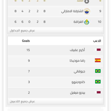
8
4
2
2
8
8
السد
8
4
2
2
8
9
الشارقة الاماراتي
6
6
0
2
8
10
الغرافة
عرض جميع الجداول
الاعب
Goals
15
أكرم عفيف
9
رافا موخيكا
7
جيوفاني
3
كلاودينهو
2
بيدرو ميغيل
عرض جميع اللاعبين