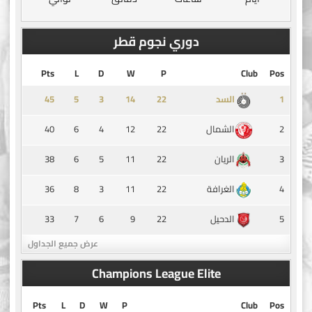
دوري نجوم قطر
Pts
L
D
W
P
Club
Pos
45
5
3
14
1
السد
40
6
4
12
22
2
الشمال
38
6
5
11
22
3
الريان
36
8
3
11
22
4
الغرافة
33
7
6
9
22
5
الدحيل
عرض جميع الجداول
Champions League Elite
Pts
L
D
W
P
Club
Pos