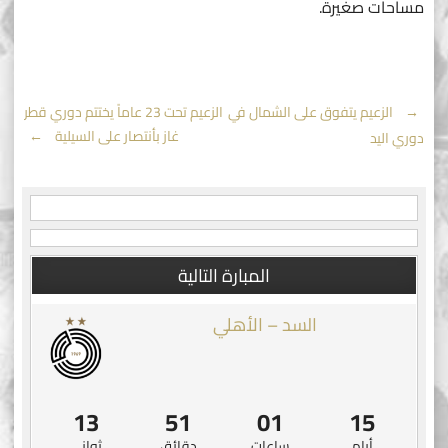
مساحات صغيرة.
Post
←
الزعيم يتفوق على الشمال في
الزعيم تحت 23 عاماً يختتم دوري قطر
غاز بأنتصار على السيلية
→
دوري اليد
navigation
المبارة التالية
السد – الأهلي
13
51
01
15
أيام
ساعات
دقائق
ثواني