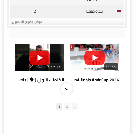
2
بيدرو ميغيل
عرض جميع اللاعبين
05:16
09:38
AlSadd 4/1 AlDuhail - Semi-finals Amir Cup 2026 #السد/ الدحيل
الكلمات الأولى | 🗣 | First words
1
2
10:10
07:08