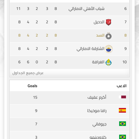
11
3
2
3
8
6
شباب الأهلي الاماراتي
8
4
2
2
8
7
الدحيل
8
4
2
2
8
8
السد
8
4
2
2
8
9
الشارقة الاماراتي
6
6
0
2
8
10
الغرافة
عرض جميع الجداول
الاعب
Goals
15
أكرم عفيف
9
رافا موخيكا
7
جيوفاني
3
كلاودينهو