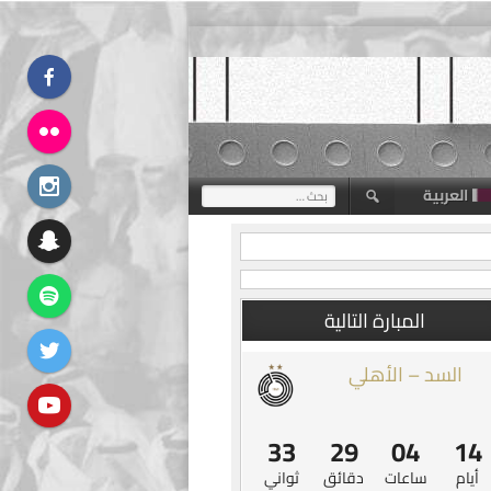
العربية
البحث
عن:
المبارة التالية
السد – الأهلي
32
29
04
14
أيام
ساعات
دقائق
ثواني