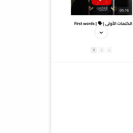
05:16
الكلمات الأولى | 🗣 | First words
1
2
09:38
AlSadd 4/1 AlDuhail - Semi-finals Amir Cup 2026 #السد/ الدحيل