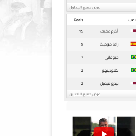
عرض جميع الجداول
اعب
Goals
15
أكرم عفيف
9
رافا موخيكا
7
جيوفاني
3
كلاودينهو
2
بيدرو ميغيل
عرض جميع اللاعبين