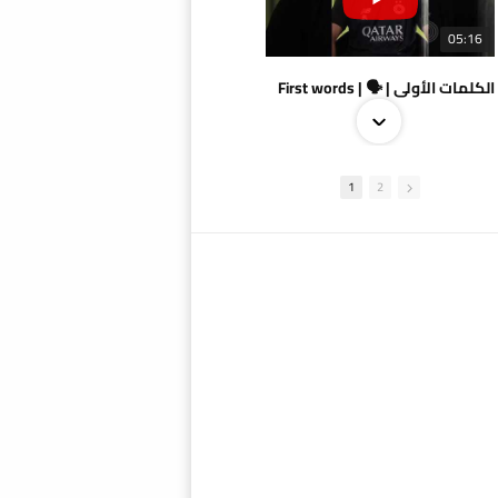
05:16
الكلمات الأولى | 🗣 | First words
1
2
09:38
AlSadd 4/1 AlDuhail - Semi-finals Amir Cup 2026 #السد/ الدحيل