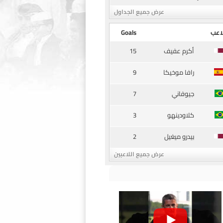
عرض جميع الجداول
اعب
Goals
15
أكرم عفيف
9
رافا موخيكا
7
جيوفاني
3
كلاودينهو
2
بيدرو ميغيل
عرض جميع اللاعبين