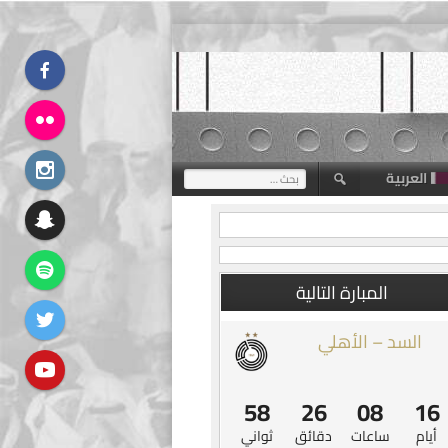
العربية
البحث
عن:
المبارة التالية
السد – الأهلي
57
26
08
16
أيام
ساعات
دقائق
ثواني