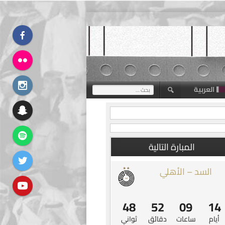
العربية
البحث
عن:
المبارة التالية
السد – الأهلي
47
52
09
14
أيام
ساعات
دقائق
ثواني