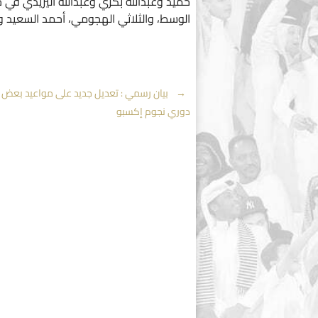
حميد وعبدالله بكري وعبدالله اليزيدي في
الوسط، والثلاثي الهجومي، أحمد السعيد و
Post
←
بيان رسمي : تعديل جديد على مواعيد بعض م
دوري نجوم إكسبو
navigation