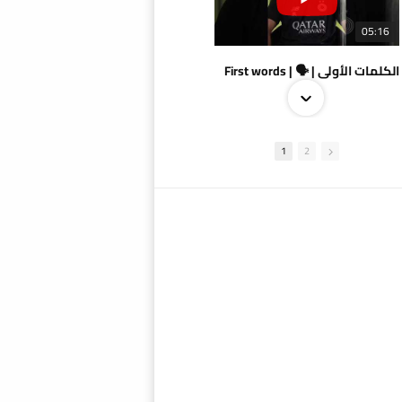
05:16
الكلمات الأولى | 🗣 | First words
1
2
09:38
AlSadd 4/1 AlDuhail - Semi-finals Amir Cup 2026 #السد/ الدحيل