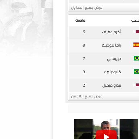
عرض جميع الجداول
اعب
Goals
15
أكرم عفيف
9
رافا موخيكا
7
جيوفاني
3
كلاودينهو
2
بيدرو ميغيل
عرض جميع اللاعبين