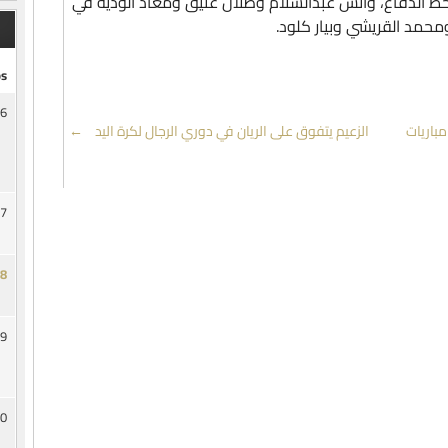
 خط الدفاع، وانس عبدالسلام وطلال عتيق ومعاذ الودية في
محمد القريشي وبيار كلود.
s
6
باريات
الزعيم يتفوق على الريان في دوري الرجال لكرة اليد
→
7
8
9
0