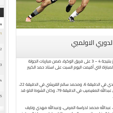
s
1
الدوري الاولمبي
2
حقق فريق تحت 21 عاماً بنادي السد، الفوز بنتيجة 4 – 3 على فريق الوكرة، ضمن مباريات الجولة
3
باراة التي أقيمت اليوم السبت على استاد حمد الكبير
4
ونجح في تسجيل رباعية الزعيم، عبدالله اليزيدي في الدقيقة 6، ومحمد سالم القريشي في الدقيقة 22،
وعبدالرحمن بكري في الدقيقة 64، والبديل عبدالله المغيصيب في الدقيقة 79، وكان الشوط الالو قد
5
بدالله محمد لحراسة المرمى، وعبدالله مهدي ونايف