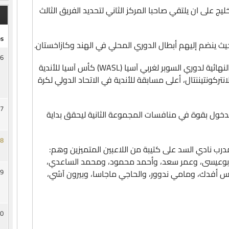
على ان يلتقي صاحبا المركز الثاني لتحديد الفريق الثالث
s
6
وسيتأهل الفريقان المتأهلان الى المرحلة النهائية لدوري السوبر لغربي آسيا (WASL) كأس آسيا للأندية
كأس الانتركونتيننتال، أعلى مسابقة للأندية في الاتحاد الدولي لكرة
7
لدخول بقوة في منافسات المجموعة الثانية ليحقق بداية
8
رب نادي السد على كتيبة من اللاعبين المتميزين وهم:
م أبوعيسى، وعمر سعد، وأحمد محمود، ومحمد الساعدي،
9
س أفدك، ومامي ندوور، والحاجي ماجاسا، وبيرون آشي،
0