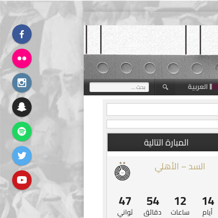
العربية
البحث
عن:
المبارة التالية
السد – الأهلي
47
54
12
14
أيام
ساعات
دقائق
ثواني