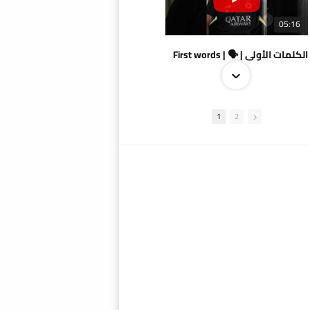
05:16
الكلمات الأولى | 🗣 | First words
1
2
09:38
AlSadd 4/1 AlDuhail - Semi-finals Amir Cup 2026 #السد/ الدحيل