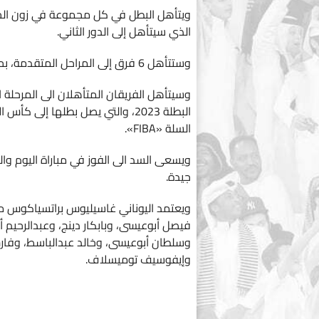
ويتأهل البطل في كل مجموعة في زون الخليج 
الذي سيتأهل إلى الدور الثاني.
وستتأهل 6 فرق إلى المراحل المتقدمة، بحيث ينضم إليهم أبطال الدوري المحلي في الهند وكازاخستان.
البطلة 2023، والتي يصل بطلها إلى 
السلة «FIBA».
ويسعى السد الى الفوز في مباراة اليوم وا
جيدة.
ويعتمد اليوناني غاسيليوس براتسياكوس مد
فيصل أبوعيسى، وبابكار دينج، وعبدالرحي
وسلطان أبوعيسى، وخالد عبدالباسط، وفار
وإيفوسيف توميسلاف.