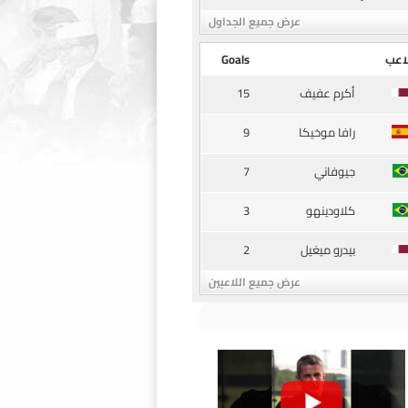
عرض جميع الجداول
اعب
Goals
15
أكرم عفيف
9
رافا موخيكا
7
جيوفاني
3
كلاودينهو
2
بيدرو ميغيل
عرض جميع اللاعبين