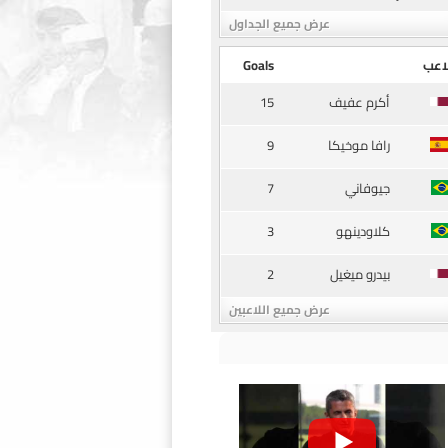
عرض جميع الجداول
اعب
Goals
15
أكرم عفيف
9
رافا موخيكا
7
جيوفاني
3
كلاودينهو
2
بيدرو ميغيل
عرض جميع اللاعبين