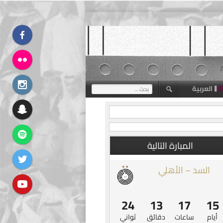
العربية
البحث
عن:
المبارة التالية
السد – الأهلي
23
13
17
15
أيام
ساعات
دقائق
ثواني