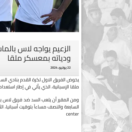
الزعيم يواجه لاس بالماس
ودياته بمعسكر ملقا
22 يوليو، 2024
يخوض الفريق الاول لكرة القدم بنادي السد
ملقا الإسبانية، الذي يأتي في إطار استعداداته للمو
center