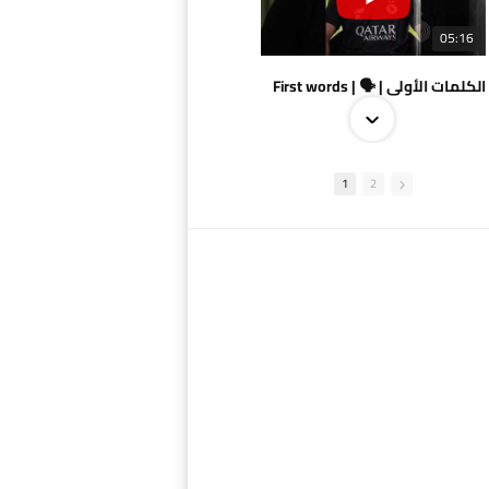
05:16
الكلمات الأولى | 🗣 | First words
1
2
09:38
AlSadd 4/1 AlDuhail - Semi-finals Amir Cup 2026 #السد/ الدحيل