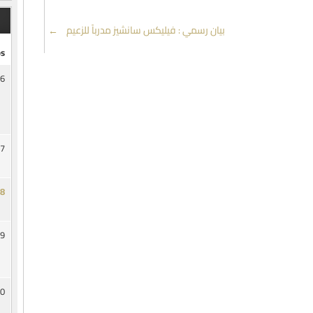
بيان رسمي : فيليكس سانشيز مدرباً للزعيم
→
s
6
7
8
9
0