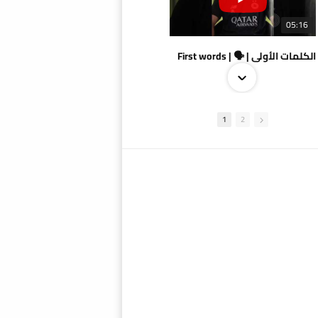
05:16
الكلمات الأولى | 🗣 | First words
1
2
09:38
AlSadd 4/1 AlDuhail - Semi-finals Amir Cup 2026 #السد/ الدحيل