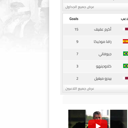
عرض جميع الجداول
اعب
Goals
15
أكرم عفيف
9
رافا موخيكا
7
جيوفاني
3
كلاودينهو
2
بيدرو ميغيل
عرض جميع اللاعبين