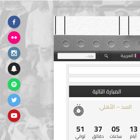
العربية
البحث
عن:
المبارة التالية
السد – الأهلي
50
37
05
13
أيام
ساعات
دقائق
ثواني