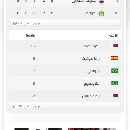
8
4
2
2
8
9
الشارقة الاماراتي
6
6
0
2
8
10
الغرافة
عرض جميع الجداول
الاعب
Goals
15
أكرم عفيف
9
رافا موخيكا
7
جيوفاني
3
كلاودينهو
2
بيدرو ميغيل
عرض جميع اللاعبين