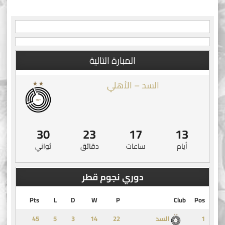
navigation
المبارة التالية
السد – الأهلي
29
23
17
13
أيام
ساعات
دقائق
ثواني
دوري نجوم قطر
Pts
L
D
W
P
Club
Pos
45
5
3
14
1
السد