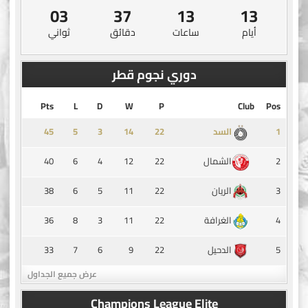
03
37
13
13
أيام
ساعات
دقائق
ثواني
دوري نجوم قطر
Pts
L
D
W
P
Club
Pos
45
5
3
14
1
السد
40
6
4
12
22
2
الشمال
38
6
5
11
22
3
الريان
36
8
3
11
22
4
الغرافة
33
7
6
9
22
5
الدحيل
عرض جميع الجداول
Champions League Elite