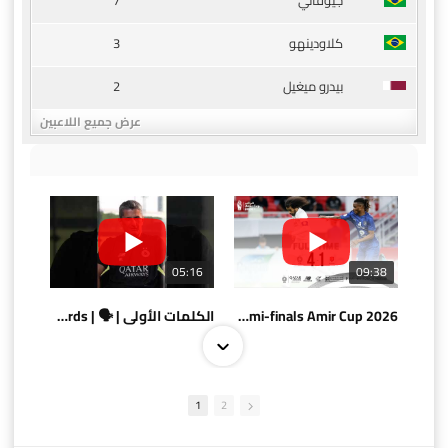
7
جيوفاني
3
كلاودينهو
2
بيدرو ميغيل
عرض جميع اللاعبين
05:16
09:38
AlSadd 4/1 AlDuhail - Semi-finals Amir Cup 2026 #السد/ الدحيل
الكلمات الأولى | 🗣 | First words
1
2