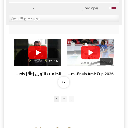
2
بيدرو ميغيل
عرض جميع اللاعبين
05:16
09:38
AlSadd 4/1 AlDuhail - Semi-finals Amir Cup 2026 #السد/ الدحيل
الكلمات الأولى | 🗣 | First words
1
2
10:10
07:08