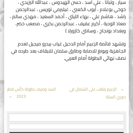
سيار ، وتباتا ، علي أسد ، حسن الهيدوس ، عبدالله اليزيدي ،
خوخي بوعلام ، أيوب الكعبي ، غيليرمي توريس ، عبدالرحمن
راشد ، هاشم علي ، بهاء الليثي ، أحمد السعيد ، مهدي سالم ،
معاذ الودية ، أكرم عفيف ، عبدالرحمن بكري ، مصعب خضر،
وبغداد بونجاح ، وسانتي كازورلا )
وتشهد قائمة الزعيم أمام الدحيل غياب بيدرو ميجيل لعدم
الجاهزية ويونغ للاصابة وطارق سلمان للايقاف بعد طرده في
نصف نهائي البطولة أمام العربي.
Post
←
الزعيم يتغلب على الشمال في
السد وصيف بطولة كأس قطر
→
2023
دوري السلة
navigation