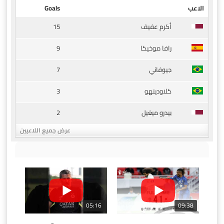
الاعب
Goals
15
أكرم عفيف
9
رافا موخيكا
7
جيوفاني
3
كلاودينهو
2
بيدرو ميغيل
عرض جميع اللاعبين
05:16
09:38