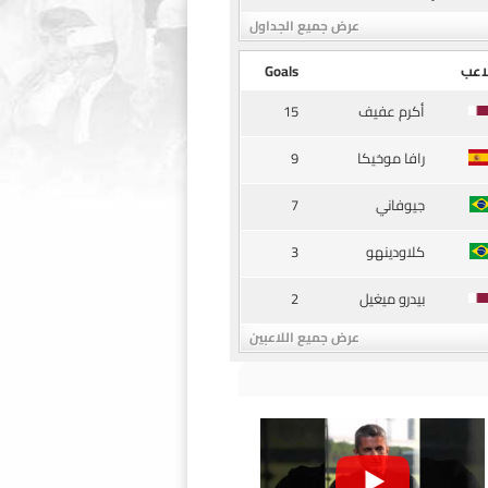
عرض جميع الجداول
اعب
Goals
15
أكرم عفيف
9
رافا موخيكا
7
جيوفاني
3
كلاودينهو
2
بيدرو ميغيل
عرض جميع اللاعبين