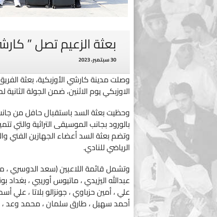
بعثة الزعيم تصل ” كار
30 سبتمبر، 2023
وصلت مدينة كارشي الأوزبكية، بعثة الفريق
الاوزبكي يوم الاثنين، ضمن الجولة الثانية 
وحظيت بعثة السد باستقبال حافل من جانب 
بالورود بجانب الموسيقى التراثية والتي تتمي
الرياضي للنادي.
وتشمل قائمة اللاعبين (سعد الدوسري ، م
عبدالله اليزيدي ، ماتيوس أوريبي ، بغداد 
علي ، أمين حزباوي ، جونزالو بلاتا ، عل
أحمد سهيل ، طارق سلمان ، محمد وعد ، أ