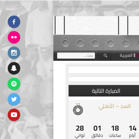
العربية
البحث
عن:
المبارة التالية
السد – الأهلي
27
01
18
14
أيام
ساعات
دقائق
ثواني