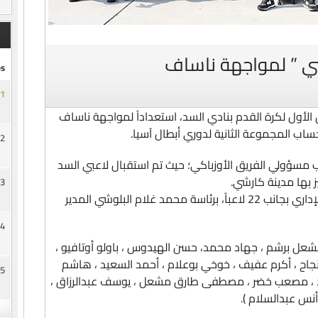
شي ” لمواجهة ناساف
s
1
 الأول لكرة القدم بنادي السد، استعداداً لمواجهة ناساف
لحساب المجموعة الثانية لدوري أبطال آسيا.
2
مسؤولي الفريق الأوزباكي؛ حيث تم استقبال لاعبي السد
ز بها مدينة كارشي.
3
وتضم بعثة السد أعضاء الجهازين الفني والإداري بجانب 22 لاعباً، برئاسة محمد غلام البلوشي المدير
4
شعل برشم ، جهاد محمد، حسن الهيدوس ، باولو أوتافيو ،
بونجاح ، أكرم عفيف ، خوخي بوعلام ، أحمد السعيد ، هاشم
5
ي أسد ، مصعب خضر ، مصطفى طارق مشعل ، يوسف عبدالرزاق ،
نس عبدالسلام ).