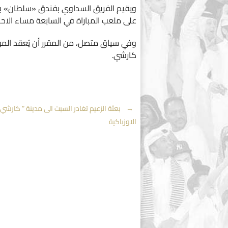
ويقيم الفريق السداوي بفندق «سلطان» بم
على ملعب المباراة في السابعة مساء الاحد
وفي سياق متصل، من المقرر أن يُعقد المؤت
كارشي.
Post
←
بعثة الزعيم تغادر السبت الى مدينة ” كارشي 
الاوزباكية
navigation