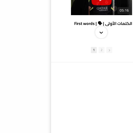
05:16
الكلمات الأولى | 🗣 | First words
1
2
09:38
AlSadd 4/1 AlDuhail - Semi-finals Amir Cup 2026 #السد/ الدحيل