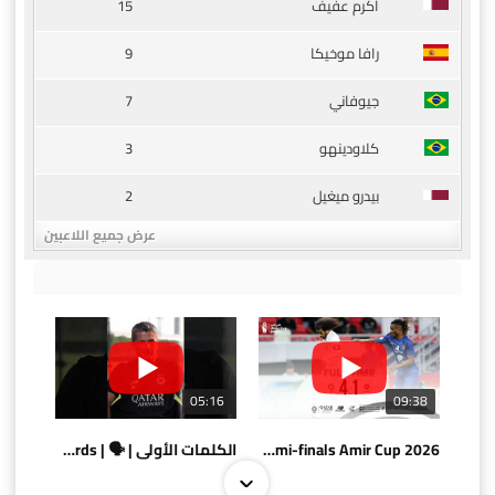
15
أكرم عفيف
9
رافا موخيكا
7
جيوفاني
3
كلاودينهو
2
بيدرو ميغيل
عرض جميع اللاعبين
05:16
09:38
AlSadd 4/1 AlDuhail - Semi-finals Amir Cup 2026 #السد/ الدحيل
الكلمات الأولى | 🗣 | First words