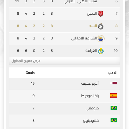
11
3
2
3
8
6
شباب الأهلي الاماراتي
8
4
2
2
8
7
الدحيل
8
4
2
2
8
8
السد
8
4
2
2
8
9
الشارقة الاماراتي
6
6
0
2
8
10
الغرافة
عرض جميع الجداول
الاعب
Goals
15
أكرم عفيف
9
رافا موخيكا
7
جيوفاني
3
كلاودينهو