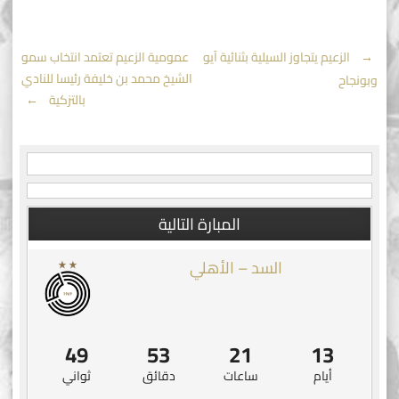
Post
←
الزعيم يتجاوز السيلية بثنائية آيو
عمومية الزعيم تعتمد انتخاب سمو
الشيخ محمد بن خليفة رئيسا للنادي
وبونجاح
navigation
بالتزكية
→
المبارة التالية
السد – الأهلي
48
53
21
13
أيام
ساعات
دقائق
ثواني