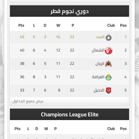
دوري نجوم قطر
Pts
L
D
W
P
Club
Pos
45
5
3
14
1
السد
40
6
4
12
22
2
الشمال
38
6
5
11
22
3
الريان
36
8
3
11
22
4
الغرافة
33
7
6
9
22
5
الدحيل
عرض جميع الجداول
Champions League Elite
Pts
L
D
W
P
Club
Pos