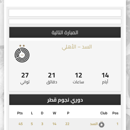
navigation
المبارة التالية
السد – الأهلي
27
21
12
14
أيام
ساعات
دقائق
ثواني
دوري نجوم قطر
Pts
L
D
W
P
Club
Pos
45
5
3
14
1
السد