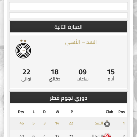
المبارة التالية
السد – الأهلي
21
18
09
15
أيام
ساعات
دقائق
ثواني
دوري نجوم قطر
Pts
L
D
W
P
Club
Pos
45
5
3
14
1
السد
40
6
4
12
22
2
الشمال