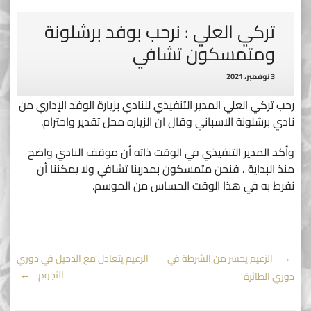
تركي العلي : نرحب بوفد برشلونة
ومتمسكون تشافي
3 نوفمبر، 2021
رحب تركي العلي المدير التنفيذي للنادي بزيارة الوفد الإداري من
نادي برشلونة الاسباني وقال ان الزياره محل تقدير واحترام.
وأكد المدير التنفيذي في الوقت ذاته أن موقف النادي واضح
منذ البداية ، فنحن متمسكون بمدربنا تشافي ولا يمكننا أن
نفرط به في هذا الوقت الحساس من الموسم.
Post
←
الزعيم يخسر من الشرطة في
الزعيم يتعادل مع الدحيل في دوري
النجوم
→
دوري الطائرة
navigation