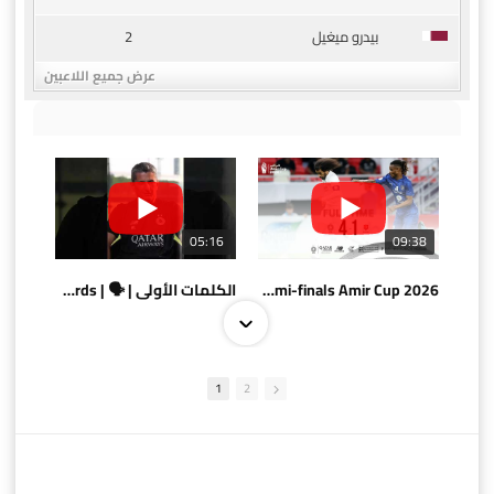
2
بيدرو ميغيل
عرض جميع اللاعبين
05:16
09:38
AlSadd 4/1 AlDuhail - Semi-finals Amir Cup 2026 #السد/ الدحيل
الكلمات الأولى | 🗣 | First words
1
2
10:10
07:08