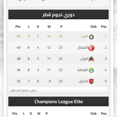
دوري نجوم قطر
Pts
L
D
W
P
Club
Pos
45
5
3
14
1
السد
40
6
4
12
22
2
الشمال
38
6
5
11
22
3
الريان
36
8
3
11
22
4
الغرافة
33
7
6
9
22
5
الدحيل
عرض جميع الجداول
Champions League Elite
Pts
L
D
W
P
Club
Pos