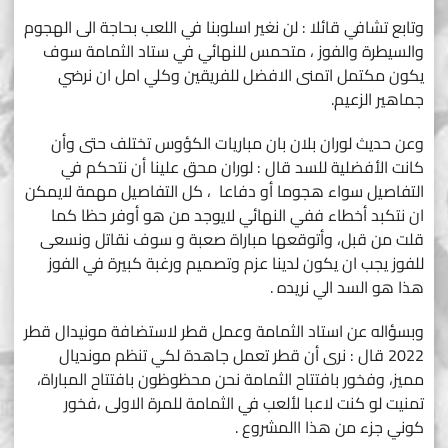
وتابع تشافي قائلا : لن نغير اسلوبنا في اللعب بحاجة الى الهجوم
والسيطرة والفوز ، متحمس للنهائي في ستاد الثمامة سوف
يكون مكتمل اتمنى الافضل للفريقين وكلي امل ان نرضي
جماهير الزعيم.
وعن حديث لوران بلان بان مباريات الكؤوس تختلف حتى وأن
كانت الأفضلية للسد قال : لوران محق علينا أن نتحكم في
التفاصيل سواء هجوما أو دفاعا ، كل التفاصيل مهمة لايمكن
ان نتكبد أخطاء ففي النهائي لايوجد من هو أوفر حظا كما
قلت من قبل، وأتوقعها مباراة صعبة و سوف نقاتل ونسعى
للفوز يجب ان يكون لدينا عزم وتصميم ورغبة كبيرة في الفوز
هذا هو السد الي نريده .
وبسؤاله عن استاد الثمامة وعمل قطر لاستضافة مونيدال قطر
2022 قال : نرى أن قطر تعمل جاهدة لكي تنظم مونديال
مميز، وفخور بافتتاح الثمامة نحن محظوظون بافتتاح المباراة،
تمنيت لو كنت لاعبا لألعب في الثمامة للمرة الاولى ،فخور
كوني جزء من هذا االمشروع .