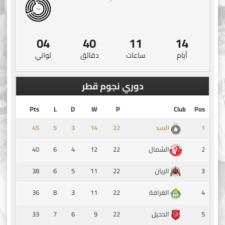
03
40
11
14
أيام
ساعات
دقائق
ثواني
دوري نجوم قطر
Pts
L
D
W
P
Club
Pos
45
5
3
14
1
السد
40
6
4
12
22
2
الشمال
38
6
5
11
22
3
الريان
36
8
3
11
22
4
الغرافة
33
7
6
9
22
5
الدحيل