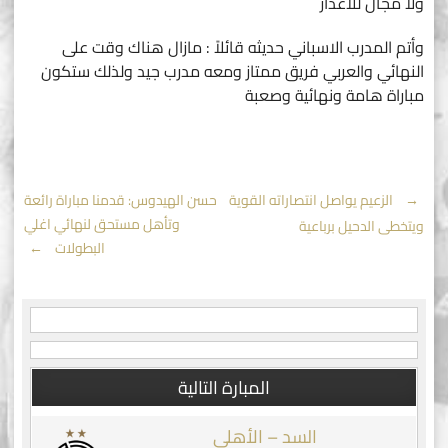
ولا مجال للاعذار
وأتم المدرب الاسباني حديثه قائلاً : مازال هناك وقت على
النهائي والعربي فريق ممتاز ومعه مدرب جيد ولذلك ستكون
مباراة هامة ونهائية وصعبة
Post
←
الزعيم يواصل انتصاراته القوية
حسن الهيدوس: قدمنا مباراة رائعة
وتأهل مستحق لنهائي اغلي
ويتخطى الدحيل برباعية
navigation
البطولات
→
المبارة التالية
السد – الأهلي