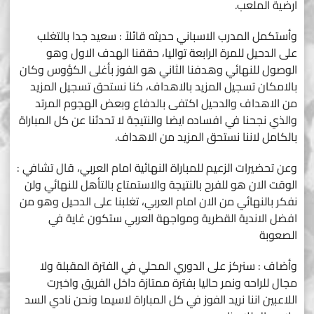
ارضية الملعب.
وأستكمل المدرب الاسباني حديثه قائلاً : سعيد جدا بالتغلب
على الدحيل للمرة الرابعة تواليا، حققنا الهدف الاول وهو
الوصول للنهائي وهدفنا الثاني هو الفوز بأغلى الكؤوس وكان
بالامكان تسجيل المزيد بالاهداف، كنا نستحق تسجيل المزيد
من الاهداف والدحيل اكتفى بالدفاع وبعض الهجوم المرتد
والذي نجحنا في افساده ايضا والنتيجة لا تحدثنا عن كل المباراة
بالكامل لاننا نستحق المزيد من الاهداف.
وعن تحضيرات الزعيم للمباراة النهائية امام العربي، قال تشافي :
الوقت الان هو للفرح بالنتيجة والاستمتاع بالتأهل للنهائي ولن
نفكر بالنهائي من الان امام العربي، تغلبنا على الدحيل وهو من
افضل الاندية القطرية ومواجهة العربي ستكون غاية في
الصعوبة
وأضاف : سنركز على الدوري المحلي في الفترة المقبلة ولا
مجال للراحه ونمر حاليا بفترة ممتازة داخل الفريق واخبرت
اللاعبين اننا نريد الفوز في كل المباراة لاسيما ونحن نادي السد