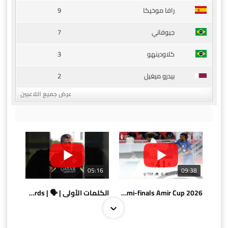
9
رافا موخيكا
7
جيوفاني
3
كلاودينهو
2
بيدرو ميغيل
عرض جميع اللاعبين
05:16
09:38
AlSadd 4/1 AlDuhail - Semi-finals Amir Cup 2026 #السد/ الدحيل
الكلمات الأولى | 🗣 | First words