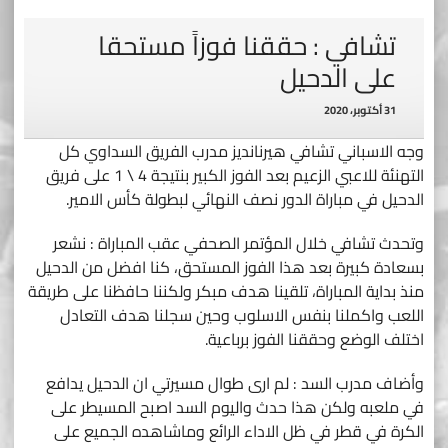
تشافي : حققنا فوزاً مستحقا
على الدحيل
31 أكتوبر، 2020
وجه الاسباني تشافي هيرنانديز مدرب الفريق السداوي كل
التهنئة للاعبي الزعيم بعد الفوز الكبير بنتيجة 4 \ 1 على فريق
الدحيل في مباراة الدور نصف النهائي لبطولة كأس الامير.
وتحدث تشافي خلال المؤتمر الصحفي عقب المباراة : نشعر
بسعادة كبيرة بعد هذا الفوز المستحق، كنا افضل من الدحيل
منذ بداية المباراة، تلقينا هدف مبكر ولكننا حافظنا على طريقة
اللعب واكملنا بنفس الاسلوب وحين سجلنا هدف التعادل
اختلف الوضع وحققنا الفوز برباعية.
وأضاف مدرب السد : لم ارى طوال مسيرتي ان الدحيل يدافع
في ملعبه ولكن هذا حدث واليوم السد اصبح المسيطر على
الكرة في قطر في ظل الاداء الرائع وماشاهده الجميع على