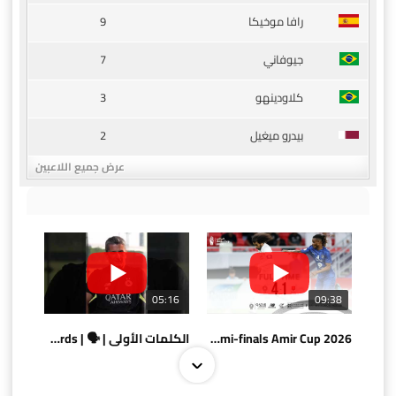
9
رافا موخيكا
7
جيوفاني
3
كلاودينهو
2
بيدرو ميغيل
عرض جميع اللاعبين
05:16
09:38
AlSadd 4/1 AlDuhail - Semi-finals Amir Cup 2026 #السد/ الدحيل
الكلمات الأولى | 🗣 | First words