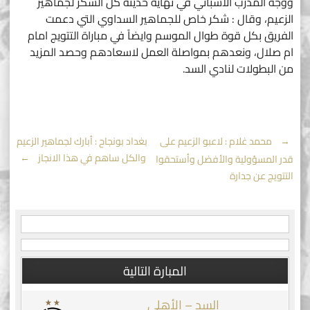
ووجه المدرب الاسباني في نهاية حديثه كل الشكر لجماهير
الزعيم، وقال : شكر خاص للجماهير السداوي التي دعمت
الفريق بكل قوة طوال الموسم وايضاً في مباراة التتويج امام
ام صلال، ونعدهم بمواصلة العمل لاسعادهم وحصد المزيد
من البطولات لنادي السد.
Post
←
محمد غلام : لاعبو الزعيم على
بغداد بونجاح : أبارك لجماهير الزعيم
والكل ساهم في هذا الانجاز
→
قدر المسؤولية والأفضل وأستحقوا
navigation
التتويج عن جدارة
المبارة التالية
السد – الأهلي