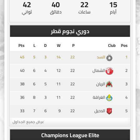
41
40
22
15
أيام
ساعات
دقائق
ثواني
دوري نجوم قطر
Pts
L
D
W
P
Club
Pos
45
5
3
14
1
السد
40
6
4
12
22
2
الشمال
38
6
5
11
22
3
الريان
36
8
3
11
22
4
الغرافة
33
7
6
9
22
5
الدحيل
عرض جميع الجداول
Champions League Elite