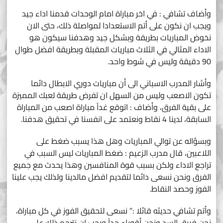
وأضاف تشافي : في اخر مباراة امام الوحدات قدمنا اداء جيد
ويجب ان نكون على أتم الاستعدادا لمواصلة ذلك، حتى الان
نخوض المباريات بطريقة وبشكل جيد وهدفنا سيكون هو
الاداء المثالي في الثلاث مباريات المقبلة وبطريقة افضل طوال
90 دقيقة وليس في شوط واحد.
وأشار المدرب الاسباني الى أن مباريات دوري الابطال دائما
تكون الاصعب وليس من السهل ان تفرض طريقة لعبك المميزة
على بقية الفرق، وأضاف : اتوقع غداً مباراة اصعب من المباراة
السابقة، لدينا 4 نقاط ونعتمد على انفسنا في تحقيق هدفنا.
وبسؤاله عن توالي المباريات وهل هذا يسبب ضغط على
اللاعبين، قال مدرب الزعيم : ضغط المباريات ليس السبب في
تراجع الاداء ولكن بسبب قوة المنافسين وهذا يحدث مع جميع
الفرق ونحن نسعى دائما لتقديم افضل مالدينا ولذلك يجب علينا
الفوز وحصد النقاط.
وأتم تشافي حديثه قائلا :” نسعى لتحقيق الفوز في كل مباراة،
نحن فريق السد ونحن أقوياء جداً ويجب ان نترجم ذلك على