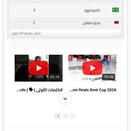
3
كلاودينهو
2
بيدرو ميغيل
عرض جميع اللاعبين
05:16
09:38
AlSadd 4/1 AlDuhail - Semi-finals Amir Cup 2026 #السد/ الدحيل
الكلمات الأولى | 🗣 | First words
1
2