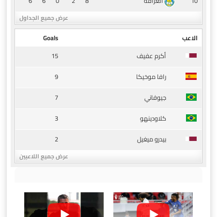
6
6
0
2
8
10
الغرافة
عرض جميع الجداول
الاعب
Goals
15
أكرم عفيف
9
رافا موخيكا
7
جيوفاني
3
كلاودينهو
2
بيدرو ميغيل
عرض جميع اللاعبين