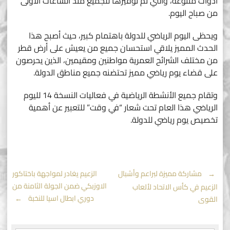
أدوات متنوعة، والتي تم توفيرها للجميع منذ الساعات الأولى
من صباح اليوم.
ويحظى اليوم الرياضي للدولة باهتمام كبير، حيث أصبح هذا
الحدث المميز يلاقي استحسان جميع من يعيش على أرض قطر
من مختلف الشرائح العمرية مواطنين ومقيمين، الذين يحرصون
على قضاء يوم رياضي مميز تحتضنه جميع مناطق الدولة.
وتقام جميع الأنشطة الرياضية في فعاليات النسخة 14 لليوم
الرياضي هذا العام تحت شعار “في وقت” للتعبير عن أهمية
تخصيص يوم رياضي للدولة.
Post
←
مشاركة مميزة لبراعم وأشبال
الزعيم يغادر لمواجهة باختاكور
الاوزبكي ضمن الجولة الثامنة من
الزعيم في كأس الاتحاد لألعاب
navigation
دوري ابطال اسيا للنخبة
→
القوى