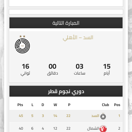
المبارة التالية
السد – الأهلي
15
00
03
15
أيام
ساعات
دقائق
ثواني
دوري نجوم قطر
Pts
L
D
W
P
Club
Pos
45
5
3
14
1
السد
40
6
4
12
22
2
الشمال