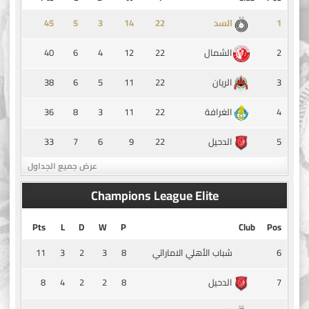
45
5
3
14
1
السد
40
6
4
12
22
2
الشمال
38
6
5
11
22
3
الريان
36
8
3
11
22
4
الغرافة
33
7
6
9
22
5
الدحيل
عرض جميع الجداول
Champions League Elite
Pts
L
D
W
P
Club
Pos
11
3
2
3
8
6
شباب الأهلي الاماراتي
8
4
2
2
8
7
الدحيل