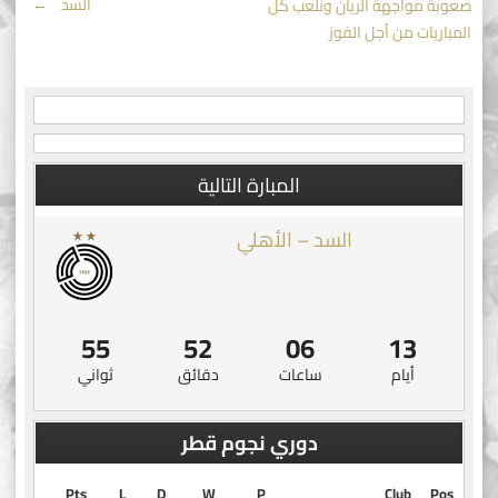
السد
→
صعوبة مواجهة الريان ونلعب كل
navigation
المباريات من أجل الفوز
المبارة التالية
السد – الأهلي
55
52
06
13
أيام
ساعات
دقائق
ثواني
دوري نجوم قطر
Pts
L
D
W
P
Club
Pos