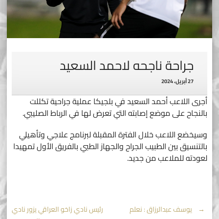
جراحة ناجحه لاحمد السعيد
27 أبريل، 2024
أجرى اللاعب أحمد السعيد في بلجيكا عملية جراحية تكللت
بالنجاح على موضع إصابته التي تعرض لها في الرباط الصليبي.
وسيخضع اللاعب خلال الفترة المقبلة لبرنامج علاجي وتأهيلي
بالتنسيق بين الطبيب الجراح والجهاز الطبي بالفريق الأول تمهيدا
لعودته للملاعب من جديد.
Post
←
يوسف عبدالرزاق : نعلم
رئيس نادي زاخو العراقي يزور نادي