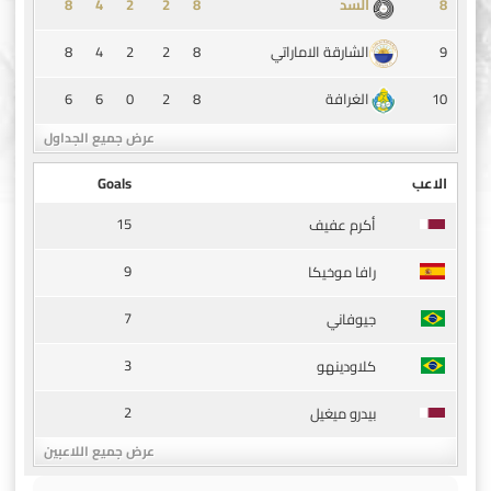
8
4
2
2
8
8
السد
8
4
2
2
8
9
الشارقة الاماراتي
6
6
0
2
8
10
الغرافة
عرض جميع الجداول
الاعب
Goals
15
أكرم عفيف
9
رافا موخيكا
7
جيوفاني
3
كلاودينهو
2
بيدرو ميغيل
عرض جميع اللاعبين