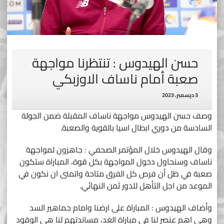
حسن الهيدوس : تنتظرنا مواجهة
صعبة أمام ناساف الاوزبكي
3 ديسمبر، 2023
وصف حسن الهيدوس مواجهة ناساف المقبلة ضمن الجولة
السادسة من دوري ابطال اسيا بالقوية والصعبة.
وقال الهيدوس خلال المؤتمر الصحفي : جاهزون لمواجهة
ناساف وسنحاول دخول المواجهة بكل قوة، المباراة ستكون
صعبة في ظل أن فرص كل الفرق متاحة واتمنى ان نكون في
الموعد من اجل التأهل للدور ثمن النهائي.
وأضاف الهيدوس : المباراة على ارضنا وامام جماهير السد
وهي اهم عنصر لنا في مباراة الغد، مساندتهم لنا هي الوقود