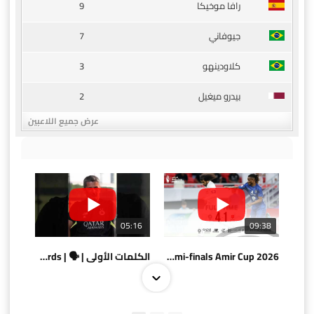
9
رافا موخيكا
7
جيوفاني
3
كلاودينهو
2
بيدرو ميغيل
عرض جميع اللاعبين
05:16
09:38
AlSadd 4/1 AlDuhail - Semi-finals Amir Cup 2026 #السد/ الدحيل
الكلمات الأولى | 🗣 | First words