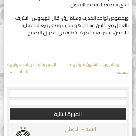
الذي سيدفعنا لتقديم الافضل.
وبخصوص تواجد المدرب وسام رزق، قال الهيدوس : اتشرف
بالعمل مع كابتن وسام، هو مدرب وطني ويعرف عقلية
اللاعبين، نسير معه خطوة بخطوة في الطريق الصحيح.
Post
←
وسام رزق : جاهزون لمواجهة
الزعيم يختتم تدريباته لمواجهة
ناساف
→
ناساف
navigation
المبارة التالية
السد – الأهلي