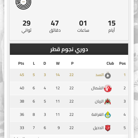
28
47
01
15
أيام
ساعات
دقائق
ثواني
دوري نجوم قطر
Pts
L
D
W
P
Club
Pos
45
5
3
14
1
السد
40
6
4
12
22
2
الشمال
38
6
5
11
22
3
الريان
36
8
3
11
22
4
الغرافة
33
7
6
9
22
5
الدحيل