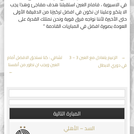
في الاسيوية ، فامام العين استقبلنا هدف مفاجئ وهذا يجب
الا يتكرر وعلينا ان نكون في افضل تركيزنا من الدقيقة الأولى
حتى الأخيرة لأننا نواجه فرق قوية ونحن نمتلك القدرة على
العودة بصورة افضل في المباريات القادمة “
Post
←
الزعيم يتعادل مع العين 3 – 3
تشافي : كنا نستحق الافضل أمام
العين ويجب ان نطور من أنفسنا
في دوري الابطال
navigation
→
المبارة التالية
السد – الأهلي