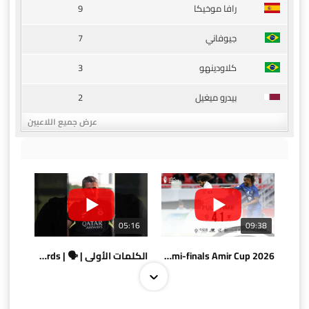
9
رافا موخيكا
7
جيوفاني
3
كلاودينهو
2
بيدرو ميغيل
عرض جميع اللاعبين
05:16
09:38
AlSadd 4/1 AlDuhail - Semi-finals Amir Cup 2026 #السد/ الدحيل
الكلمات الأولى | 🗣 | First words