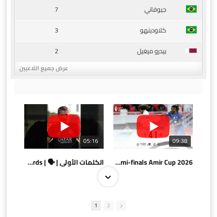
7
جيوفاني
3
كلاودينهو
2
بيدرو ميغيل
عرض جميع اللاعبين
05:16
09:38
AlSadd 4/1 AlDuhail - Semi-finals Amir Cup 2026 #السد/ الدحيل
الكلمات الأولى | 🗣 | First words
1
2