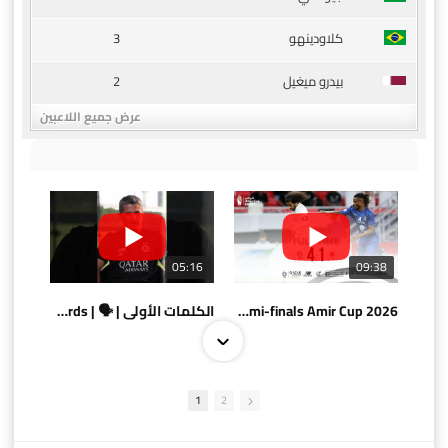
3
كلاودينهو
2
بيدرو ميغيل
عرض جميع اللاعبين
05:16
09:38
AlSadd 4/1 AlDuhail - Semi-finals Amir Cup 2026 #السد/ الدحيل
الكلمات الأولى | 🗣 | First words
1
2