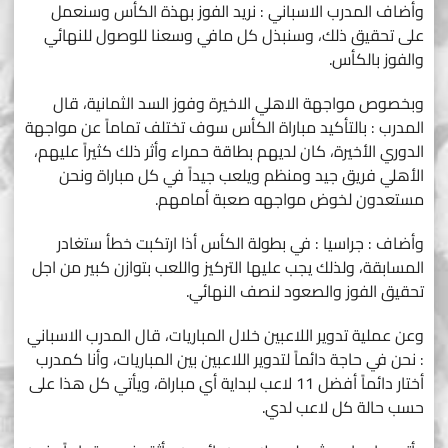
وأضاف المدرب الاسباني : نريد الفوز بهذة الكأس وسنعمل
على تحقيق ذلك، وسنبذل كل مافي وسعنا للوصول للنهائي
والفوز بالكأس.
وبخصوص مواجهة الاهلي الاخيرة وفوز السد الثمانية، قال
المدرب : بالتأكيد مباراة الكأس سوف تختلف تماماً عن مواجهة
الدوري الأخيرة، كان لديهم بطاقة حمراء وأثر ذلك كثيراً عليهم،
الأهلي فريق جيد ومنظم ويلعب جيداً في كل مباراة ونحن
مستعدون لخوض مواجهه صعبة أمامهم.
وأضاف : جراسيا : في بطولة الكأس أذا ارتكبت خطأ ستغادر
المسابقة، ولذلك يجب عليها التركيز واللعب بتوازن كبير من اجل
تحقيق الفوز والصعود لنصف النهائي.
وعن عملية تدوير اللاعبين خلال المباريات، قال المدرب الاسباني
: نحن في حاجة دائماً لتدوير اللاعبين بين المباريات، وأنا كمدرب
أختار دائماً أفضل 11 لاعب لبداية أي مباراة، ويأتي كل هذا على
حسب حالة كل لاعب لدي.