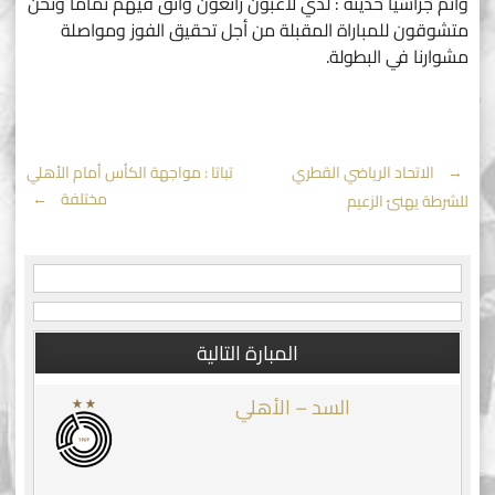
وأتم جراسيا حديثه : لدي لاعبون رائعون وأثق فيهم تماماً ونحن
متشوقون للمباراة المقبلة من أجل تحقيق الفوز ومواصلة
مشوارنا في البطولة.
Post
←
الاتحاد الرياضي القطري
تباتا : مواجهة الكأس أمام الأهلي
مختلفة
→
للشرطة يهنئ الزعيم
navigation
المبارة التالية
السد – الأهلي