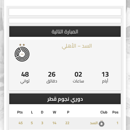
المبارة التالية
السد – الأهلي
48
26
02
13
أيام
ساعات
دقائق
ثواني
دوري نجوم قطر
Pts
L
D
W
P
Club
Pos
45
5
3
14
1
السد