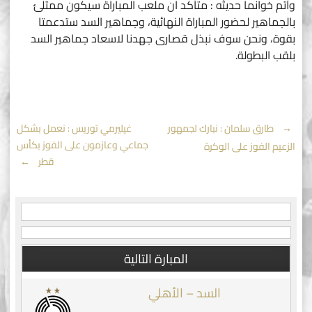
وأتم خوانما حديثه : متأكد ان ملعب المباراة سيكون ممتلئ
بالجماهير لحضور المباراة النهائية، وجماهير السد ستدعمتا
بقوة، ونحن سوف نبذل قصارى جهدنا لاسعاد جماهير السد
بلقب البطولة.
Post
←
طارق سلمان : نبارك لجمهور
غيليرمي توريس : نعمل بشكل
جماعي وعازمون على الفوز بكأس
الزعيم الفوز على الوكرة
navigation
قطر
→
المبارة التالية
السد – الأهلي