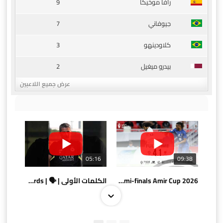
9
رافا موخيكا
7
جيوفاني
3
كلاودينهو
2
بيدرو ميغيل
عرض جميع اللاعبين
05:16
09:38
AlSadd 4/1 AlDuhail - Semi-finals Amir Cup 2026 #السد/ الدحيل
الكلمات الأولى | 🗣 | First words