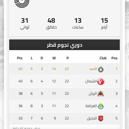
31
48
13
15
أيام
ساعات
دقائق
ثواني
دوري نجوم قطر
Pts
L
D
W
P
Club
Pos
45
5
3
14
1
السد
40
6
4
12
22
2
الشمال
38
6
5
11
22
3
الريان
36
8
3
11
22
4
الغرافة
33
7
6
9
22
5
الدحيل
عرض جميع الجداول