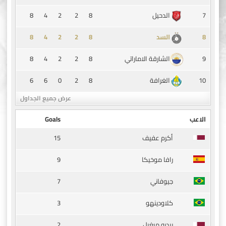
8
4
2
2
8
7
الدحيل
8
4
2
2
8
8
السد
8
4
2
2
8
9
الشارقة الاماراتي
6
6
0
2
8
10
الغرافة
عرض جميع الجداول
الاعب
Goals
15
أكرم عفيف
9
رافا موخيكا
7
جيوفاني
3
كلاودينهو
2
بيدرو ميغيل