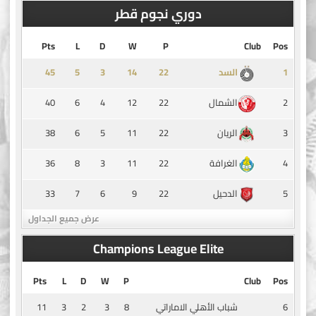
دوري نجوم قطر
Pts
L
D
W
P
Club
Pos
45
5
3
14
1
السد
40
6
4
12
22
2
الشمال
38
6
5
11
22
3
الريان
36
8
3
11
22
4
الغرافة
33
7
6
9
22
5
الدحيل
عرض جميع الجداول
Champions League Elite
Pts
L
D
W
P
Club
Pos
11
3
2
3
8
6
شباب الأهلي الاماراتي