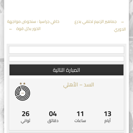
Post
←
جماهير الزعيم تحتفي بدرع
خافي جراسيا : سنخوض مواجهة
الخور بكل قوة
→
الدوري
navigation
المبارة التالية
السد – الأهلي
25
04
11
13
أيام
ساعات
دقائق
ثواني