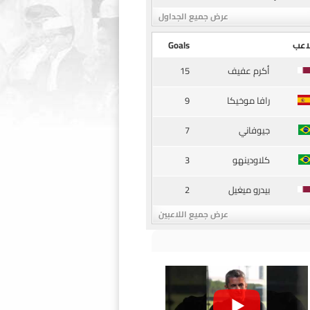
عرض جميع الجداول
اعب
Goals
15
أكرم عفيف
9
رافا موخيكا
7
جيوفاني
3
كلاودينهو
2
بيدرو ميغيل
عرض جميع اللاعبين