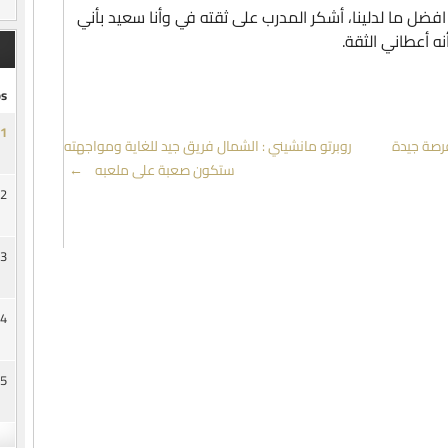
فضل ما لدلينا، أشكر المدرب على ثقته في وأنا سعيد بأني
 أعطاني الثقة.
s
1
فرصة جيدة
روبرتو مانشيني : الشمال فريق جيد للغاية ومواجهته
ستكون صعبة على ملعبه
→
2
3
4
5