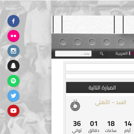
العربية
البحث
عن:
المبارة التالية
السد – الأهلي
35
01
18
14
أيام
ساعات
دقائق
ثواني