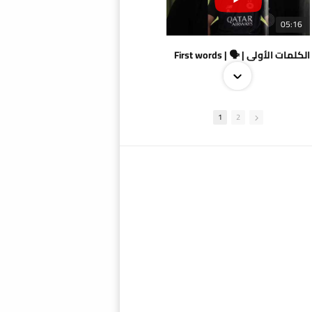
05:16
الكلمات الأولى | 🗣 | First words
1
2
09:38
AlSadd 4/1 AlDuhail - Semi-finals Amir Cup 2026 #السد/ الدحيل